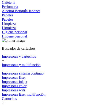
Cafetería
Perfumería
Alcohol
Botiquín
Jabones
Papeles
Papeles
Limpieza
Limpieza
Higiene personal
Higiene personal
Buscador de cartuchos
Impresoras y cartuchos
+
Impresoras y multifunción
+
Impresoras sistema continuo
Impresoras láser
Impresoras inkjet
Impresoras color
Impresoras wifi
Impresoras láser multifunción
Cartuchos
+