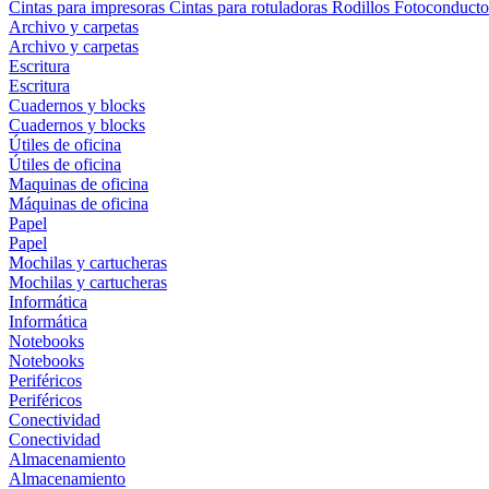
Cintas para impresoras
Cintas para rotuladoras
Rodillos
Fotoconducto
Archivo y carpetas
Archivo y carpetas
Escritura
Escritura
Cuadernos y blocks
Cuadernos y blocks
Útiles de oficina
Útiles de oficina
Maquinas de oficina
Máquinas de oficina
Papel
Papel
Mochilas y cartucheras
Mochilas y cartucheras
Informática
Informática
Notebooks
Notebooks
Periféricos
Periféricos
Conectividad
Conectividad
Almacenamiento
Almacenamiento