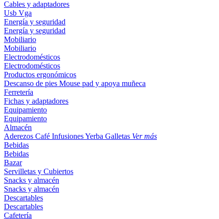
Cables y adaptadores
Usb
Vga
Energía y seguridad
Energía y seguridad
Mobiliario
Mobiliario
Electrodomésticos
Electrodomésticos
Productos ergonómicos
Descanso de pies
Mouse pad y apoya muñeca
Ferretería
Fichas y adaptadores
Equipamiento
Equipamiento
Almacén
Aderezos
Café
Infusiones
Yerba
Galletas
Ver más
Bebidas
Bebidas
Bazar
Servilletas y Cubiertos
Snacks y almacén
Snacks y almacén
Descartables
Descartables
Cafetería