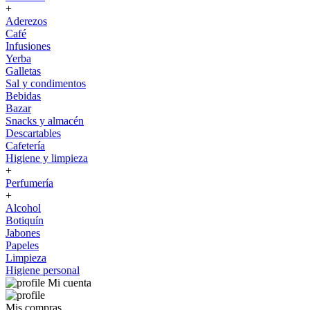
+
Aderezos
Café
Infusiones
Yerba
Galletas
Sal y condimentos
Bebidas
Bazar
Snacks y almacén
Descartables
Cafetería
Higiene y limpieza
+
Perfumería
+
Alcohol
Botiquín
Jabones
Papeles
Limpieza
Higiene personal
Mi cuenta
Mis compras