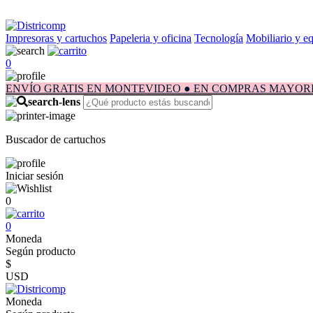
Impresoras y cartuchos
Papeleria y oficina
Tecnología
Mobiliario y e
0
ENVÍO GRATIS EN MONTEVIDEO ● EN COMPRAS MAYORES A $1.
Buscador de cartuchos
Iniciar sesión
0
0
Moneda
Según producto
$
USD
Moneda