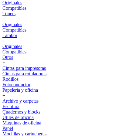
Originales
Compatibles
Toners
+
Originales
Compatibles
Tambor
+
Originales
Compatibles
Otros
+
Cintas para impresoras
Cintas para rotuladoras
Rodillos
Fotoconductor
Papeleria y oficina
+
Archivo y carpetas
Escritura
Cuadernos y blocks
Útiles de oficina
Maquinas de oficina
Papel
Mochilas y cartucheras