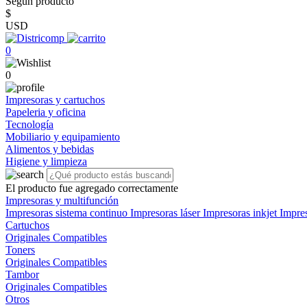
Según producto
$
USD
0
0
Impresoras y cartuchos
Papeleria y oficina
Tecnología
Mobiliario y equipamiento
Alimentos y bebidas
Higiene y limpieza
El producto fue agregado correctamente
Impresoras y multifunción
Impresoras sistema continuo
Impresoras láser
Impresoras inkjet
Impre
Cartuchos
Originales
Compatibles
Toners
Originales
Compatibles
Tambor
Originales
Compatibles
Otros