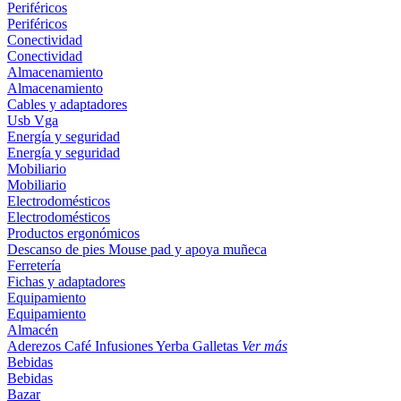
Periféricos
Periféricos
Conectividad
Conectividad
Almacenamiento
Almacenamiento
Cables y adaptadores
Usb
Vga
Energía y seguridad
Energía y seguridad
Mobiliario
Mobiliario
Electrodomésticos
Electrodomésticos
Productos ergonómicos
Descanso de pies
Mouse pad y apoya muñeca
Ferretería
Fichas y adaptadores
Equipamiento
Equipamiento
Almacén
Aderezos
Café
Infusiones
Yerba
Galletas
Ver más
Bebidas
Bebidas
Bazar