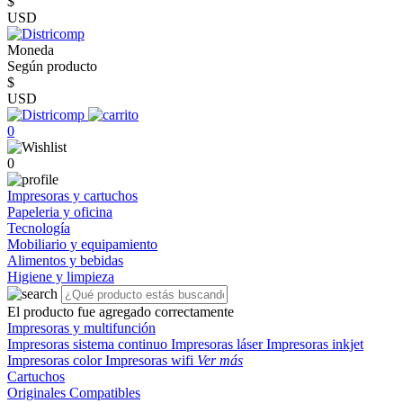
$
USD
Moneda
Según producto
$
USD
0
0
Impresoras y cartuchos
Papeleria y oficina
Tecnología
Mobiliario y equipamiento
Alimentos y bebidas
Higiene y limpieza
El producto fue agregado correctamente
Impresoras y multifunción
Impresoras sistema continuo
Impresoras láser
Impresoras inkjet
Impresoras color
Impresoras wifi
Ver más
Cartuchos
Originales
Compatibles