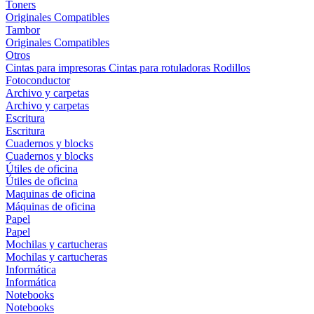
Toners
Originales
Compatibles
Tambor
Originales
Compatibles
Otros
Cintas para impresoras
Cintas para rotuladoras
Rodillos
Fotoconductor
Archivo y carpetas
Archivo y carpetas
Escritura
Escritura
Cuadernos y blocks
Cuadernos y blocks
Útiles de oficina
Útiles de oficina
Maquinas de oficina
Máquinas de oficina
Papel
Papel
Mochilas y cartucheras
Mochilas y cartucheras
Informática
Informática
Notebooks
Notebooks