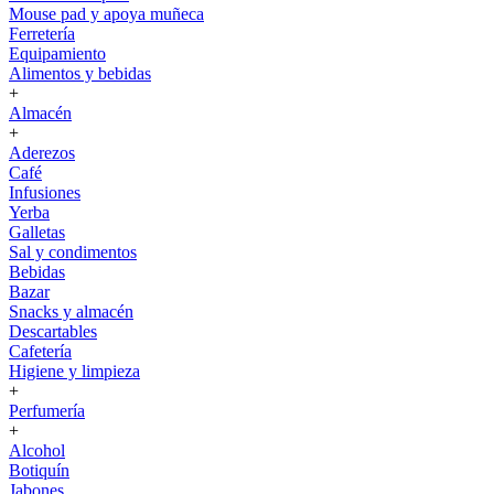
Mouse pad y apoya muñeca
Ferretería
Equipamiento
Alimentos y bebidas
+
Almacén
+
Aderezos
Café
Infusiones
Yerba
Galletas
Sal y condimentos
Bebidas
Bazar
Snacks y almacén
Descartables
Cafetería
Higiene y limpieza
+
Perfumería
+
Alcohol
Botiquín
Jabones