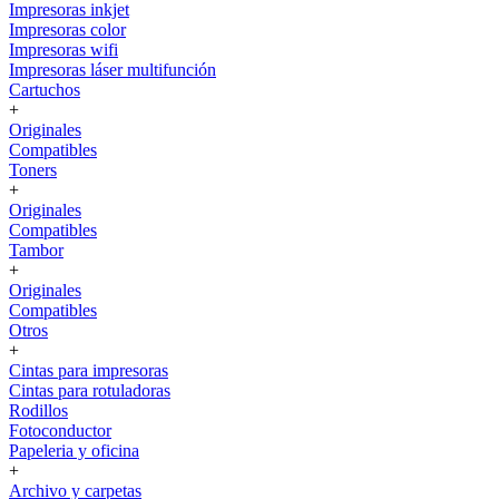
Impresoras inkjet
Impresoras color
Impresoras wifi
Impresoras láser multifunción
Cartuchos
+
Originales
Compatibles
Toners
+
Originales
Compatibles
Tambor
+
Originales
Compatibles
Otros
+
Cintas para impresoras
Cintas para rotuladoras
Rodillos
Fotoconductor
Papeleria y oficina
+
Archivo y carpetas