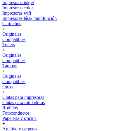
Impresoras inkjet
Impresoras color
Impresoras wifi
Impresoras láser multifunción
Cartuchos
+
Originales
Compatibles
Toners
+
Originales
Compatibles
Tambor
+
Originales
Compatibles
Otros
+
Cintas para impresoras
Cintas para rotuladoras
Rodillos
Fotoconductor
Papeleria y oficina
+
Archivo y carpetas