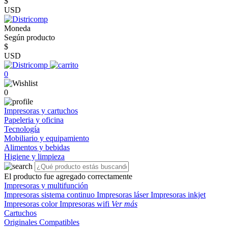
$
USD
Moneda
Según producto
$
USD
0
0
Impresoras y cartuchos
Papeleria y oficina
Tecnología
Mobiliario y equipamiento
Alimentos y bebidas
Higiene y limpieza
El producto fue agregado correctamente
Impresoras y multifunción
Impresoras sistema continuo
Impresoras láser
Impresoras inkjet
Impresoras color
Impresoras wifi
Ver más
Cartuchos
Originales
Compatibles