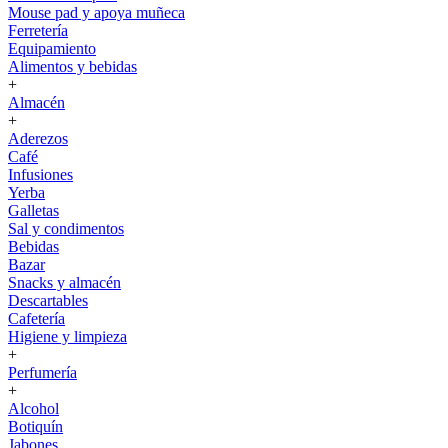
Mouse pad y apoya muñeca
Ferretería
Equipamiento
Alimentos y bebidas
+
Almacén
+
Aderezos
Café
Infusiones
Yerba
Galletas
Sal y condimentos
Bebidas
Bazar
Snacks y almacén
Descartables
Cafetería
Higiene y limpieza
+
Perfumería
+
Alcohol
Botiquín
Jabones