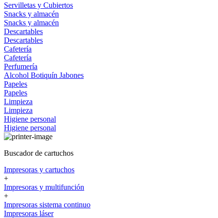
Servilletas y Cubiertos
Snacks y almacén
Snacks y almacén
Descartables
Descartables
Cafetería
Cafetería
Perfumería
Alcohol
Botiquín
Jabones
Papeles
Papeles
Limpieza
Limpieza
Higiene personal
Higiene personal
Buscador de cartuchos
Impresoras y cartuchos
+
Impresoras y multifunción
+
Impresoras sistema continuo
Impresoras láser