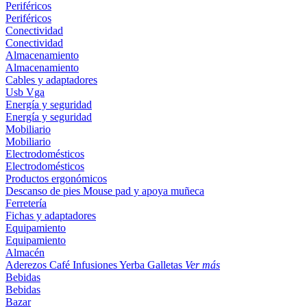
Periféricos
Periféricos
Conectividad
Conectividad
Almacenamiento
Almacenamiento
Cables y adaptadores
Usb
Vga
Energía y seguridad
Energía y seguridad
Mobiliario
Mobiliario
Electrodomésticos
Electrodomésticos
Productos ergonómicos
Descanso de pies
Mouse pad y apoya muñeca
Ferretería
Fichas y adaptadores
Equipamiento
Equipamiento
Almacén
Aderezos
Café
Infusiones
Yerba
Galletas
Ver más
Bebidas
Bebidas
Bazar