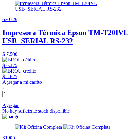
630726
Impresora Térmica Epson TM-T20IVL
USB+SERIAL RS-232
$ 7.500
$ 6.375
$ 5.625
Agregar a mi carrito
-
+
Agregar
No hay suficiente stock disponible
31905