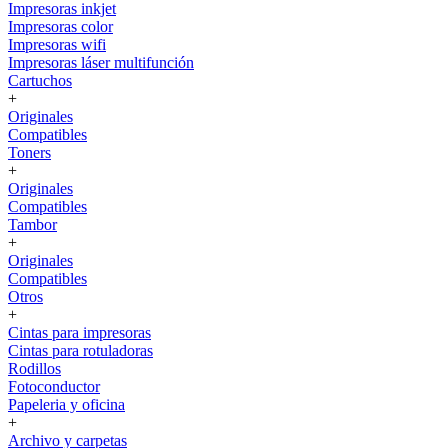
Impresoras inkjet
Impresoras color
Impresoras wifi
Impresoras láser multifunción
Cartuchos
+
Originales
Compatibles
Toners
+
Originales
Compatibles
Tambor
+
Originales
Compatibles
Otros
+
Cintas para impresoras
Cintas para rotuladoras
Rodillos
Fotoconductor
Papeleria y oficina
+
Archivo y carpetas