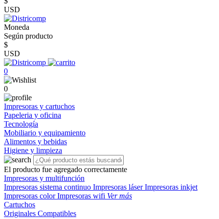
$
USD
Moneda
Según producto
$
USD
0
0
Impresoras y cartuchos
Papeleria y oficina
Tecnología
Mobiliario y equipamiento
Alimentos y bebidas
Higiene y limpieza
El producto fue agregado correctamente
Impresoras y multifunción
Impresoras sistema continuo
Impresoras láser
Impresoras inkjet
Impresoras color
Impresoras wifi
Ver más
Cartuchos
Originales
Compatibles