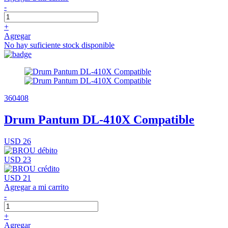
-
+
Agregar
No hay suficiente stock disponible
360408
Drum Pantum DL-410X Compatible
USD 26
USD 23
USD 21
Agregar a mi carrito
-
+
Agregar