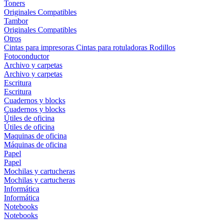
Toners
Originales
Compatibles
Tambor
Originales
Compatibles
Otros
Cintas para impresoras
Cintas para rotuladoras
Rodillos
Fotoconductor
Archivo y carpetas
Archivo y carpetas
Escritura
Escritura
Cuadernos y blocks
Cuadernos y blocks
Útiles de oficina
Útiles de oficina
Maquinas de oficina
Máquinas de oficina
Papel
Papel
Mochilas y cartucheras
Mochilas y cartucheras
Informática
Informática
Notebooks
Notebooks