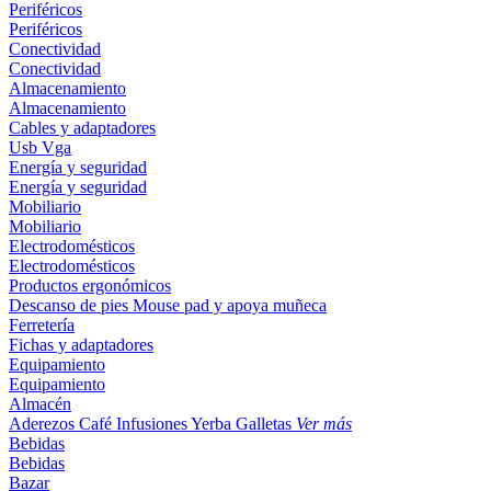
Periféricos
Periféricos
Conectividad
Conectividad
Almacenamiento
Almacenamiento
Cables y adaptadores
Usb
Vga
Energía y seguridad
Energía y seguridad
Mobiliario
Mobiliario
Electrodomésticos
Electrodomésticos
Productos ergonómicos
Descanso de pies
Mouse pad y apoya muñeca
Ferretería
Fichas y adaptadores
Equipamiento
Equipamiento
Almacén
Aderezos
Café
Infusiones
Yerba
Galletas
Ver más
Bebidas
Bebidas
Bazar