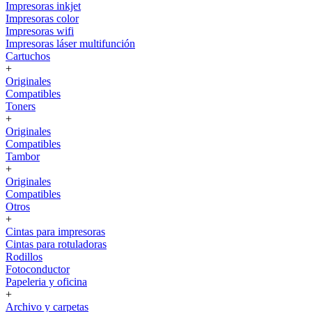
Impresoras inkjet
Impresoras color
Impresoras wifi
Impresoras láser multifunción
Cartuchos
+
Originales
Compatibles
Toners
+
Originales
Compatibles
Tambor
+
Originales
Compatibles
Otros
+
Cintas para impresoras
Cintas para rotuladoras
Rodillos
Fotoconductor
Papeleria y oficina
+
Archivo y carpetas