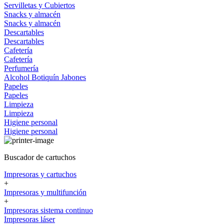
Servilletas y Cubiertos
Snacks y almacén
Snacks y almacén
Descartables
Descartables
Cafetería
Cafetería
Perfumería
Alcohol
Botiquín
Jabones
Papeles
Papeles
Limpieza
Limpieza
Higiene personal
Higiene personal
Buscador de cartuchos
Impresoras y cartuchos
+
Impresoras y multifunción
+
Impresoras sistema continuo
Impresoras láser