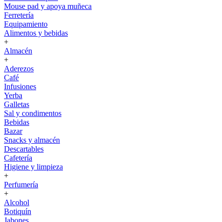
Mouse pad y apoya muñeca
Ferretería
Equipamiento
Alimentos y bebidas
+
Almacén
+
Aderezos
Café
Infusiones
Yerba
Galletas
Sal y condimentos
Bebidas
Bazar
Snacks y almacén
Descartables
Cafetería
Higiene y limpieza
+
Perfumería
+
Alcohol
Botiquín
Jabones