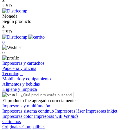
$
USD
Moneda
Según producto
$
USD
0
0
Impresoras y cartuchos
Papeleria y oficina
Tecnología
Mobiliario y equipamiento
Alimentos y bebidas
Higiene y limpieza
El producto fue agregado correctamente
Impresoras y multifunción
Impresoras sistema continuo
Impresoras láser
Impresoras inkjet
Impresoras color
Impresoras wifi
Ver más
Cartuchos
Originales
Compatibles