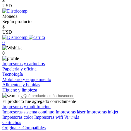
$
USD
Moneda
Según producto
$
USD
0
0
Impresoras y cartuchos
Papeleria y oficina
Tecnología
Mobiliario y equipamiento
Alimentos y bebidas
Higiene y limpieza
El producto fue agregado correctamente
Impresoras y multifunción
Impresoras sistema continuo
Impresoras láser
Impresoras inkjet
Impresoras color
Impresoras wifi
Ver más
Cartuchos
Originales
Compatibles