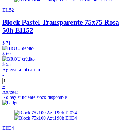
EI152
Block Pastel Transparente 75x75 Rosa
50h EI152
$ 71
$ 60
$ 53
Agregar a mi carrito
-
+
Agregar
No hay suficiente stock disponible
EI034