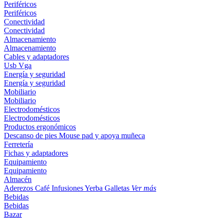
Periféricos
Periféricos
Conectividad
Conectividad
Almacenamiento
Almacenamiento
Cables y adaptadores
Usb
Vga
Energía y seguridad
Energía y seguridad
Mobiliario
Mobiliario
Electrodomésticos
Electrodomésticos
Productos ergonómicos
Descanso de pies
Mouse pad y apoya muñeca
Ferretería
Fichas y adaptadores
Equipamiento
Equipamiento
Almacén
Aderezos
Café
Infusiones
Yerba
Galletas
Ver más
Bebidas
Bebidas
Bazar