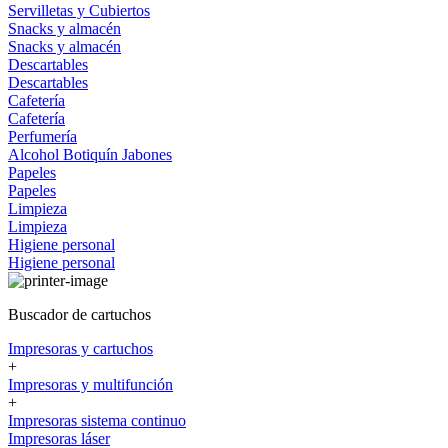
Servilletas y Cubiertos
Snacks y almacén
Snacks y almacén
Descartables
Descartables
Cafetería
Cafetería
Perfumería
Alcohol
Botiquín
Jabones
Papeles
Papeles
Limpieza
Limpieza
Higiene personal
Higiene personal
Buscador de cartuchos
Impresoras y cartuchos
+
Impresoras y multifunción
+
Impresoras sistema continuo
Impresoras láser