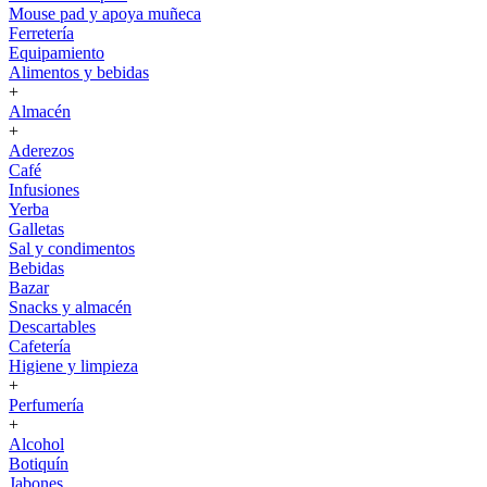
Mouse pad y apoya muñeca
Ferretería
Equipamiento
Alimentos y bebidas
+
Almacén
+
Aderezos
Café
Infusiones
Yerba
Galletas
Sal y condimentos
Bebidas
Bazar
Snacks y almacén
Descartables
Cafetería
Higiene y limpieza
+
Perfumería
+
Alcohol
Botiquín
Jabones