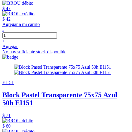
$ 47
$ 42
Agregar a mi carrito
-
+
Agregar
No hay suficiente stock disponible
EI151
Block Pastel Transparente 75x75 Azul
50h EI151
$ 71
$ 60