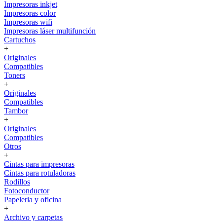
Impresoras inkjet
Impresoras color
Impresoras wifi
Impresoras láser multifunción
Cartuchos
+
Originales
Compatibles
Toners
+
Originales
Compatibles
Tambor
+
Originales
Compatibles
Otros
+
Cintas para impresoras
Cintas para rotuladoras
Rodillos
Fotoconductor
Papeleria y oficina
+
Archivo y carpetas