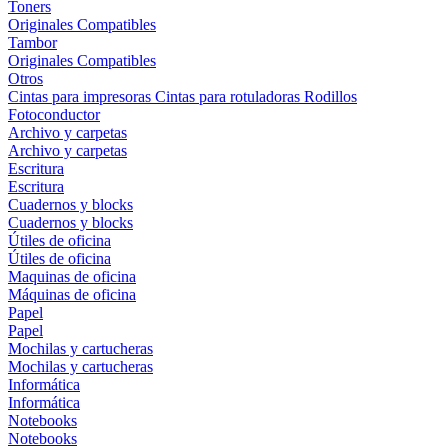
Toners
Originales
Compatibles
Tambor
Originales
Compatibles
Otros
Cintas para impresoras
Cintas para rotuladoras
Rodillos
Fotoconductor
Archivo y carpetas
Archivo y carpetas
Escritura
Escritura
Cuadernos y blocks
Cuadernos y blocks
Útiles de oficina
Útiles de oficina
Maquinas de oficina
Máquinas de oficina
Papel
Papel
Mochilas y cartucheras
Mochilas y cartucheras
Informática
Informática
Notebooks
Notebooks