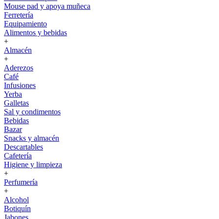
Mouse pad y apoya muñeca
Ferretería
Equipamiento
Alimentos y bebidas
+
Almacén
+
Aderezos
Café
Infusiones
Yerba
Galletas
Sal y condimentos
Bebidas
Bazar
Snacks y almacén
Descartables
Cafetería
Higiene y limpieza
+
Perfumería
+
Alcohol
Botiquín
Jabones