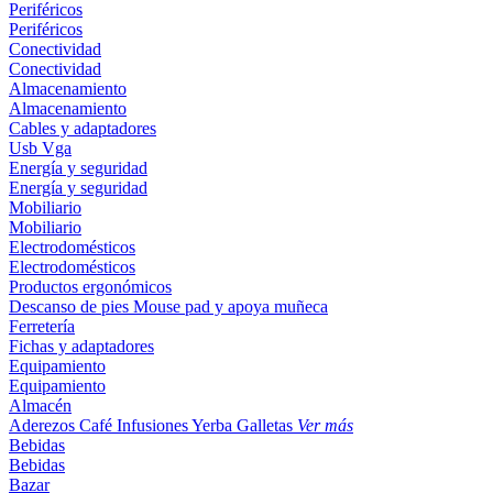
Periféricos
Periféricos
Conectividad
Conectividad
Almacenamiento
Almacenamiento
Cables y adaptadores
Usb
Vga
Energía y seguridad
Energía y seguridad
Mobiliario
Mobiliario
Electrodomésticos
Electrodomésticos
Productos ergonómicos
Descanso de pies
Mouse pad y apoya muñeca
Ferretería
Fichas y adaptadores
Equipamiento
Equipamiento
Almacén
Aderezos
Café
Infusiones
Yerba
Galletas
Ver más
Bebidas
Bebidas
Bazar