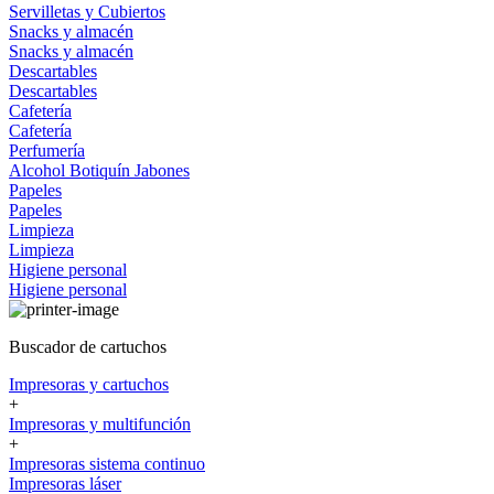
Servilletas y Cubiertos
Snacks y almacén
Snacks y almacén
Descartables
Descartables
Cafetería
Cafetería
Perfumería
Alcohol
Botiquín
Jabones
Papeles
Papeles
Limpieza
Limpieza
Higiene personal
Higiene personal
Buscador de cartuchos
Impresoras y cartuchos
+
Impresoras y multifunción
+
Impresoras sistema continuo
Impresoras láser