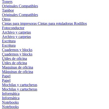
Toners
Originales
Compatibles
Tambor
Originales
Compatibles
Otros
Cintas para impresoras
Cintas para rotuladoras
Rodillos
Fotoconductor
Archivo y carpetas
Archivo y carpetas
Escritura
Escritura
Cuadernos y blocks
Cuadernos y blocks
Útiles de oficina
Útiles de oficina
Maquinas de oficina
Máquinas de oficina
Papel
Papel
Mochilas y cartucheras
Mochilas y cartucheras
Informática
Informática
Notebooks
Notebooks