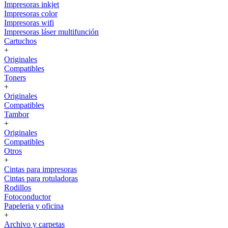
Impresoras inkjet
Impresoras color
Impresoras wifi
Impresoras láser multifunción
Cartuchos
+
Originales
Compatibles
Toners
+
Originales
Compatibles
Tambor
+
Originales
Compatibles
Otros
+
Cintas para impresoras
Cintas para rotuladoras
Rodillos
Fotoconductor
Papeleria y oficina
+
Archivo y carpetas