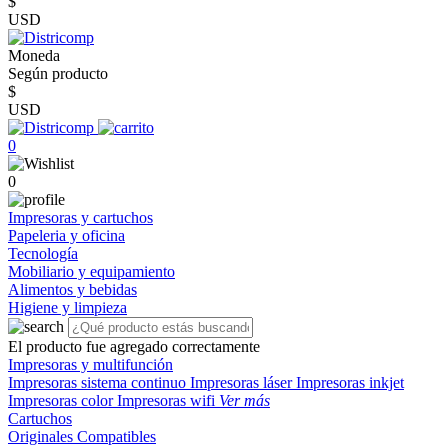
$
USD
Moneda
Según producto
$
USD
0
0
Impresoras y cartuchos
Papeleria y oficina
Tecnología
Mobiliario y equipamiento
Alimentos y bebidas
Higiene y limpieza
El producto fue agregado correctamente
Impresoras y multifunción
Impresoras sistema continuo
Impresoras láser
Impresoras inkjet
Impresoras color
Impresoras wifi
Ver más
Cartuchos
Originales
Compatibles