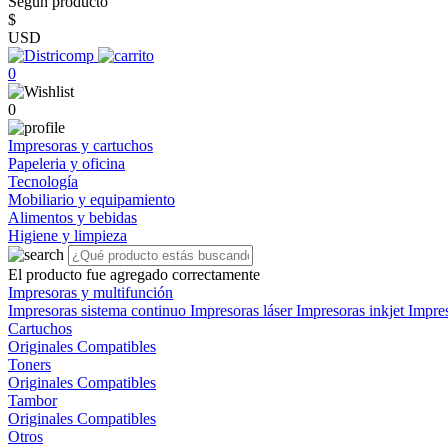
Según producto
$
USD
0
0
Impresoras y cartuchos
Papeleria y oficina
Tecnología
Mobiliario y equipamiento
Alimentos y bebidas
Higiene y limpieza
El producto fue agregado correctamente
Impresoras y multifunción
Impresoras sistema continuo
Impresoras láser
Impresoras inkjet
Impre
Cartuchos
Originales
Compatibles
Toners
Originales
Compatibles
Tambor
Originales
Compatibles
Otros