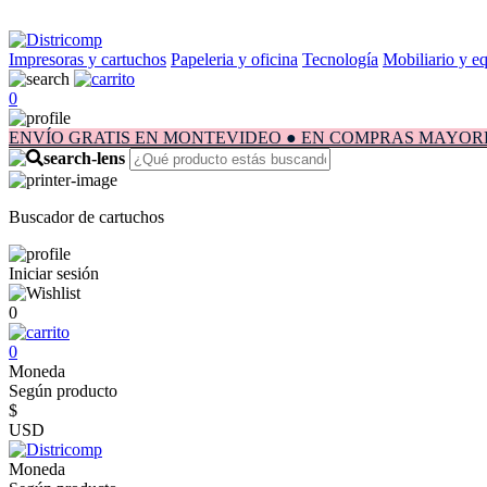
Impresoras y cartuchos
Papeleria y oficina
Tecnología
Mobiliario y e
0
ENVÍO GRATIS EN MONTEVIDEO ● EN COMPRAS MAYORES A $1.
Buscador de cartuchos
Iniciar sesión
0
0
Moneda
Según producto
$
USD
Moneda