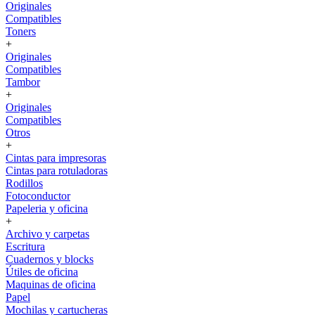
Originales
Compatibles
Toners
+
Originales
Compatibles
Tambor
+
Originales
Compatibles
Otros
+
Cintas para impresoras
Cintas para rotuladoras
Rodillos
Fotoconductor
Papeleria y oficina
+
Archivo y carpetas
Escritura
Cuadernos y blocks
Útiles de oficina
Maquinas de oficina
Papel
Mochilas y cartucheras