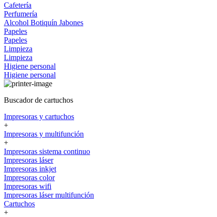
Cafetería
Perfumería
Alcohol
Botiquín
Jabones
Papeles
Papeles
Limpieza
Limpieza
Higiene personal
Higiene personal
Buscador de cartuchos
Impresoras y cartuchos
+
Impresoras y multifunción
+
Impresoras sistema continuo
Impresoras láser
Impresoras inkjet
Impresoras color
Impresoras wifi
Impresoras láser multifunción
Cartuchos
+