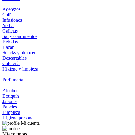
+
Aderezos
Café
Infusiones
Yerba
Galletas
Sal y condimentos
Bebidas
Bazar
Snacks y almacén
Descartables
Cafetería
Higiene y limpieza
+
Perfumería
+
Alcohol
Botiquín
Jabones
Papeles
Limpieza
Higiene personal
Mi cuenta
Mis compras