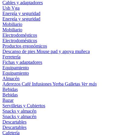
Cables y adaptadores
Usb
Vga
Energía y seguridad
Energía y seguridad
Mobiliario
Mobiliario
Electrodomésticos
Electrodomésticos
Productos ergonómicos
Descanso de pies
Mouse pad y apoya muñeca
Ferretería
Fichas y adaptadores
Equipamiento
Equipamiento
Almacén
Aderezos
Café
Infusiones
Yerba
Galletas
Ver más
Bebidas
Bebidas
Bazar
Servilletas y Cubiertos
Snacks y almacén
Snacks y almacén
Descartables
Descartables
Cafetería