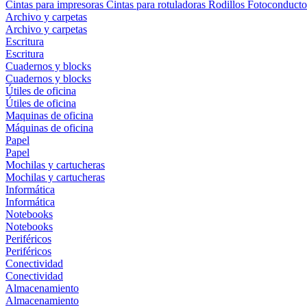
Cintas para impresoras
Cintas para rotuladoras
Rodillos
Fotoconducto
Archivo y carpetas
Archivo y carpetas
Escritura
Escritura
Cuadernos y blocks
Cuadernos y blocks
Útiles de oficina
Útiles de oficina
Maquinas de oficina
Máquinas de oficina
Papel
Papel
Mochilas y cartucheras
Mochilas y cartucheras
Informática
Informática
Notebooks
Notebooks
Periféricos
Periféricos
Conectividad
Conectividad
Almacenamiento
Almacenamiento