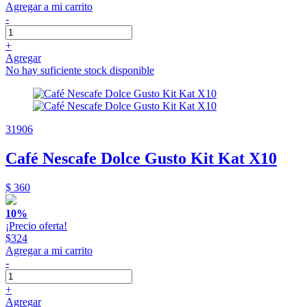
Agregar a mi carrito
-
+
Agregar
No hay suficiente stock disponible
31906
Café Nescafe Dolce Gusto Kit Kat X10
$ 360
10%
¡Precio oferta!
$324
Agregar a mi carrito
-
+
Agregar