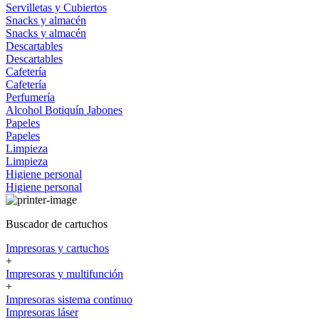
Servilletas y Cubiertos
Snacks y almacén
Snacks y almacén
Descartables
Descartables
Cafetería
Cafetería
Perfumería
Alcohol
Botiquín
Jabones
Papeles
Papeles
Limpieza
Limpieza
Higiene personal
Higiene personal
Buscador de cartuchos
Impresoras y cartuchos
+
Impresoras y multifunción
+
Impresoras sistema continuo
Impresoras láser