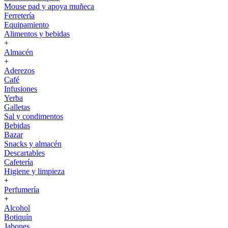
Mouse pad y apoya muñeca
Ferretería
Equipamiento
Alimentos y bebidas
+
Almacén
+
Aderezos
Café
Infusiones
Yerba
Galletas
Sal y condimentos
Bebidas
Bazar
Snacks y almacén
Descartables
Cafetería
Higiene y limpieza
+
Perfumería
+
Alcohol
Botiquín
Jabones