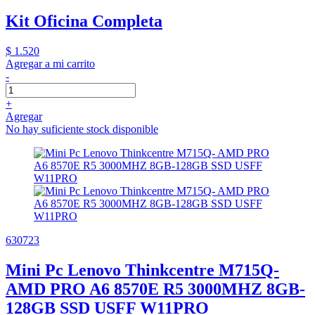
Kit Oficina Completa
$ 1.520
Agregar a mi carrito
-
+
Agregar
No hay suficiente stock disponible
630723
Mini Pc Lenovo Thinkcentre M715Q-
AMD PRO A6 8570E R5 3000MHZ 8GB-
128GB SSD USFF W11PRO