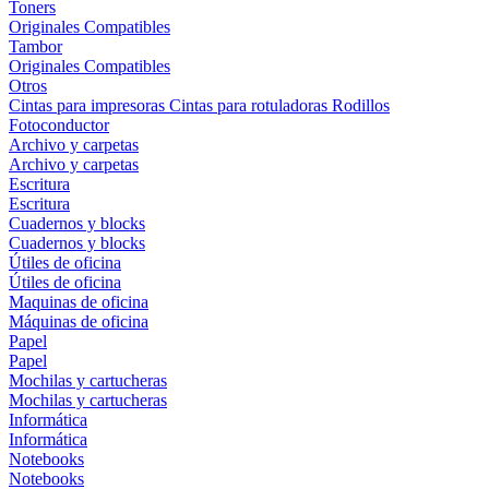
Toners
Originales
Compatibles
Tambor
Originales
Compatibles
Otros
Cintas para impresoras
Cintas para rotuladoras
Rodillos
Fotoconductor
Archivo y carpetas
Archivo y carpetas
Escritura
Escritura
Cuadernos y blocks
Cuadernos y blocks
Útiles de oficina
Útiles de oficina
Maquinas de oficina
Máquinas de oficina
Papel
Papel
Mochilas y cartucheras
Mochilas y cartucheras
Informática
Informática
Notebooks
Notebooks