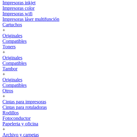
Impresoras inkjet
Impresoras color
Impresoras wifi
Impresoras láser multifunción
Cartuchos
+
Originales
Compatibles
Toners
+
Originales
Compatibles
Tambor
+
Originales
Compatibles
Otros
+
Cintas para impresoras
Cintas para rotuladoras
Rodillos
Fotoconductor
Papeleria y oficina
+
Archivo y carpetas