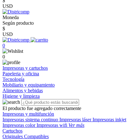
$
USD
Moneda
Según producto
$
USD
0
0
Impresoras y cartuchos
Papeleria y oficina
Tecnología
Mobiliario y equipamiento
Alimentos y bebidas
Higiene y limpieza
El producto fue agregado correctamente
Impresoras y multifunción
Impresoras sistema continuo
Impresoras láser
Impresoras inkjet
Impresoras color
Impresoras wifi
Ver más
Cartuchos
Originales
Compatibles