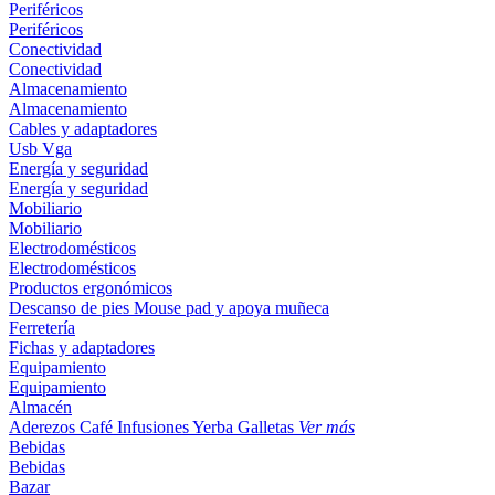
Periféricos
Periféricos
Conectividad
Conectividad
Almacenamiento
Almacenamiento
Cables y adaptadores
Usb
Vga
Energía y seguridad
Energía y seguridad
Mobiliario
Mobiliario
Electrodomésticos
Electrodomésticos
Productos ergonómicos
Descanso de pies
Mouse pad y apoya muñeca
Ferretería
Fichas y adaptadores
Equipamiento
Equipamiento
Almacén
Aderezos
Café
Infusiones
Yerba
Galletas
Ver más
Bebidas
Bebidas
Bazar