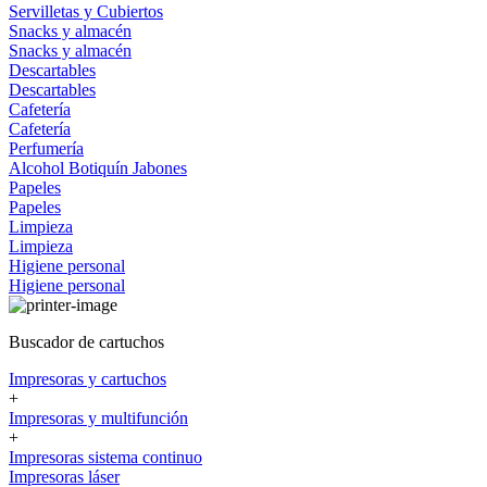
Servilletas y Cubiertos
Snacks y almacén
Snacks y almacén
Descartables
Descartables
Cafetería
Cafetería
Perfumería
Alcohol
Botiquín
Jabones
Papeles
Papeles
Limpieza
Limpieza
Higiene personal
Higiene personal
Buscador de cartuchos
Impresoras y cartuchos
+
Impresoras y multifunción
+
Impresoras sistema continuo
Impresoras láser