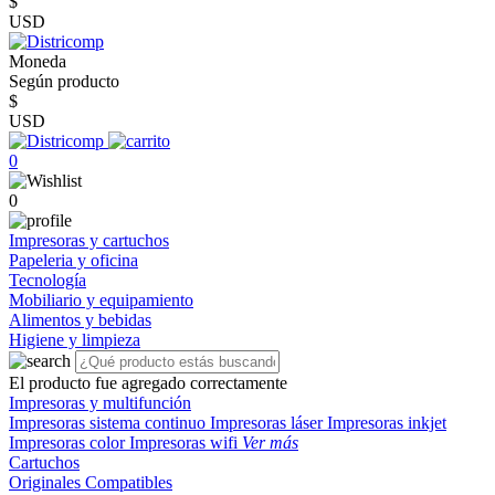
$
USD
Moneda
Según producto
$
USD
0
0
Impresoras y cartuchos
Papeleria y oficina
Tecnología
Mobiliario y equipamiento
Alimentos y bebidas
Higiene y limpieza
El producto fue agregado correctamente
Impresoras y multifunción
Impresoras sistema continuo
Impresoras láser
Impresoras inkjet
Impresoras color
Impresoras wifi
Ver más
Cartuchos
Originales
Compatibles