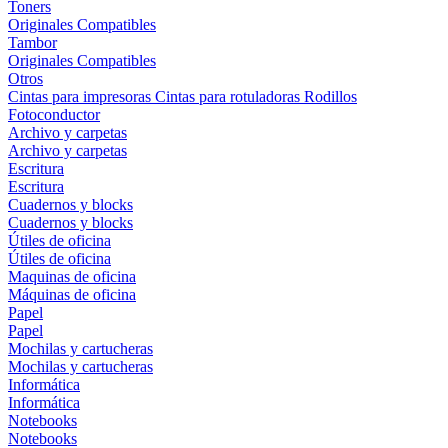
Toners
Originales
Compatibles
Tambor
Originales
Compatibles
Otros
Cintas para impresoras
Cintas para rotuladoras
Rodillos
Fotoconductor
Archivo y carpetas
Archivo y carpetas
Escritura
Escritura
Cuadernos y blocks
Cuadernos y blocks
Útiles de oficina
Útiles de oficina
Maquinas de oficina
Máquinas de oficina
Papel
Papel
Mochilas y cartucheras
Mochilas y cartucheras
Informática
Informática
Notebooks
Notebooks