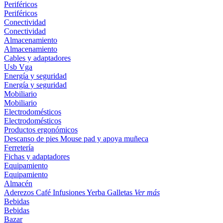
Periféricos
Periféricos
Conectividad
Conectividad
Almacenamiento
Almacenamiento
Cables y adaptadores
Usb
Vga
Energía y seguridad
Energía y seguridad
Mobiliario
Mobiliario
Electrodomésticos
Electrodomésticos
Productos ergonómicos
Descanso de pies
Mouse pad y apoya muñeca
Ferretería
Fichas y adaptadores
Equipamiento
Equipamiento
Almacén
Aderezos
Café
Infusiones
Yerba
Galletas
Ver más
Bebidas
Bebidas
Bazar