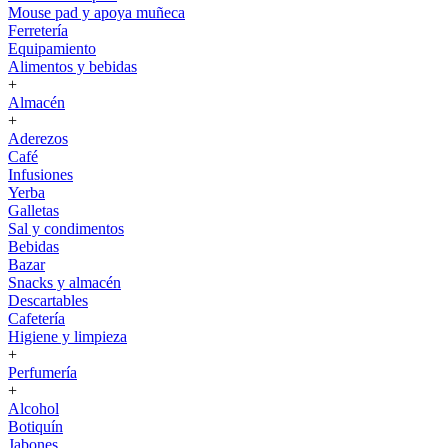
Mouse pad y apoya muñeca
Ferretería
Equipamiento
Alimentos y bebidas
+
Almacén
+
Aderezos
Café
Infusiones
Yerba
Galletas
Sal y condimentos
Bebidas
Bazar
Snacks y almacén
Descartables
Cafetería
Higiene y limpieza
+
Perfumería
+
Alcohol
Botiquín
Jabones