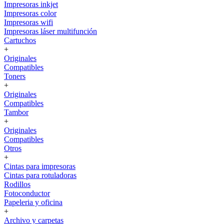
Impresoras inkjet
Impresoras color
Impresoras wifi
Impresoras láser multifunción
Cartuchos
+
Originales
Compatibles
Toners
+
Originales
Compatibles
Tambor
+
Originales
Compatibles
Otros
+
Cintas para impresoras
Cintas para rotuladoras
Rodillos
Fotoconductor
Papeleria y oficina
+
Archivo y carpetas