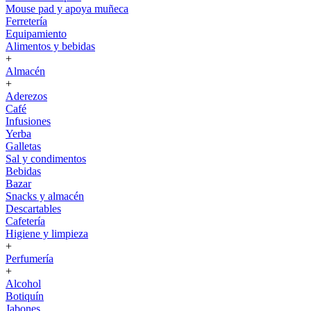
Mouse pad y apoya muñeca
Ferretería
Equipamiento
Alimentos y bebidas
+
Almacén
+
Aderezos
Café
Infusiones
Yerba
Galletas
Sal y condimentos
Bebidas
Bazar
Snacks y almacén
Descartables
Cafetería
Higiene y limpieza
+
Perfumería
+
Alcohol
Botiquín
Jabones