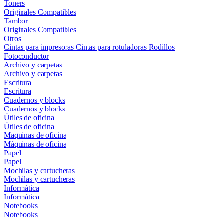
Toners
Originales
Compatibles
Tambor
Originales
Compatibles
Otros
Cintas para impresoras
Cintas para rotuladoras
Rodillos
Fotoconductor
Archivo y carpetas
Archivo y carpetas
Escritura
Escritura
Cuadernos y blocks
Cuadernos y blocks
Útiles de oficina
Útiles de oficina
Maquinas de oficina
Máquinas de oficina
Papel
Papel
Mochilas y cartucheras
Mochilas y cartucheras
Informática
Informática
Notebooks
Notebooks