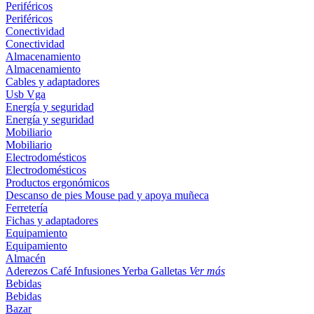
Periféricos
Periféricos
Conectividad
Conectividad
Almacenamiento
Almacenamiento
Cables y adaptadores
Usb
Vga
Energía y seguridad
Energía y seguridad
Mobiliario
Mobiliario
Electrodomésticos
Electrodomésticos
Productos ergonómicos
Descanso de pies
Mouse pad y apoya muñeca
Ferretería
Fichas y adaptadores
Equipamiento
Equipamiento
Almacén
Aderezos
Café
Infusiones
Yerba
Galletas
Ver más
Bebidas
Bebidas
Bazar