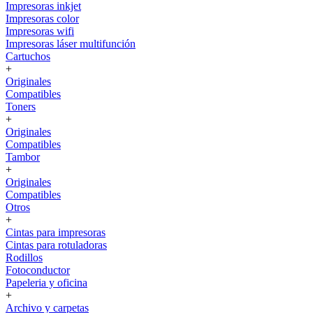
Impresoras inkjet
Impresoras color
Impresoras wifi
Impresoras láser multifunción
Cartuchos
+
Originales
Compatibles
Toners
+
Originales
Compatibles
Tambor
+
Originales
Compatibles
Otros
+
Cintas para impresoras
Cintas para rotuladoras
Rodillos
Fotoconductor
Papeleria y oficina
+
Archivo y carpetas