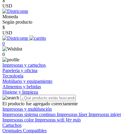
$
USD
Moneda
Según producto
$
USD
0
0
Impresoras y cartuchos
Papeleria y oficina
Tecnología
Mobiliario y equipamiento
Alimentos y bebidas
Higiene y limpieza
El producto fue agregado correctamente
Impresoras y multifunción
Impresoras sistema continuo
Impresoras láser
Impresoras inkjet
Impresoras color
Impresoras wifi
Ver más
Cartuchos
Originales
Compatibles