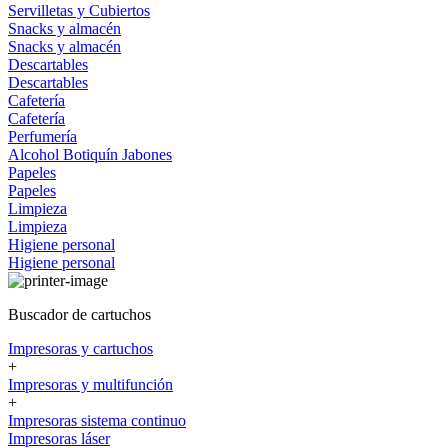
Servilletas y Cubiertos
Snacks y almacén
Snacks y almacén
Descartables
Descartables
Cafetería
Cafetería
Perfumería
Alcohol
Botiquín
Jabones
Papeles
Papeles
Limpieza
Limpieza
Higiene personal
Higiene personal
Buscador de cartuchos
Impresoras y cartuchos
+
Impresoras y multifunción
+
Impresoras sistema continuo
Impresoras láser