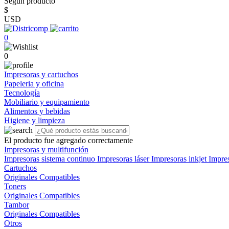
Según producto
$
USD
0
0
Impresoras y cartuchos
Papeleria y oficina
Tecnología
Mobiliario y equipamiento
Alimentos y bebidas
Higiene y limpieza
El producto fue agregado correctamente
Impresoras y multifunción
Impresoras sistema continuo
Impresoras láser
Impresoras inkjet
Impre
Cartuchos
Originales
Compatibles
Toners
Originales
Compatibles
Tambor
Originales
Compatibles
Otros