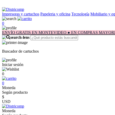
Impresoras y cartuchos
Papeleria y oficina
Tecnología
Mobiliario y e
0
ENVÍO GRATIS EN MONTEVIDEO ● EN COMPRAS MAYORES A $1.
Buscador de cartuchos
Iniciar sesión
0
0
Moneda
Según producto
$
USD
Moneda