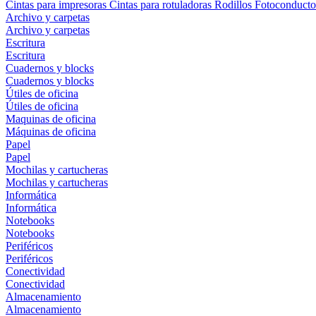
Cintas para impresoras
Cintas para rotuladoras
Rodillos
Fotoconducto
Archivo y carpetas
Archivo y carpetas
Escritura
Escritura
Cuadernos y blocks
Cuadernos y blocks
Útiles de oficina
Útiles de oficina
Maquinas de oficina
Máquinas de oficina
Papel
Papel
Mochilas y cartucheras
Mochilas y cartucheras
Informática
Informática
Notebooks
Notebooks
Periféricos
Periféricos
Conectividad
Conectividad
Almacenamiento
Almacenamiento