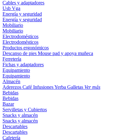
Cables y adaptadores
Usb
Vga
Energía y seguridad
Energía y seguridad
Mobiliario
Mobiliario
Electrodomésticos
Electrodomésticos
Productos ergonómicos
Descanso de pies
Mouse pad y apoya muñeca
Ferretería
Fichas y adaptadores
Equipamiento
Equipamiento
Almacén
Aderezos
Café
Infusiones
Yerba
Galletas
Ver más
Bebidas
Bebidas
Bazar
Servilletas y Cubiertos
Snacks y almacén
Snacks y almacén
Descartables
Descartables
Cafetería