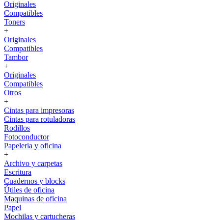
Originales
Compatibles
Toners
+
Originales
Compatibles
Tambor
+
Originales
Compatibles
Otros
+
Cintas para impresoras
Cintas para rotuladoras
Rodillos
Fotoconductor
Papeleria y oficina
+
Archivo y carpetas
Escritura
Cuadernos y blocks
Útiles de oficina
Maquinas de oficina
Papel
Mochilas y cartucheras