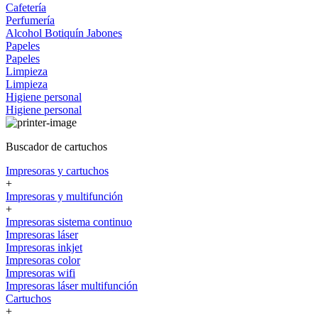
Cafetería
Perfumería
Alcohol
Botiquín
Jabones
Papeles
Papeles
Limpieza
Limpieza
Higiene personal
Higiene personal
Buscador de cartuchos
Impresoras y cartuchos
+
Impresoras y multifunción
+
Impresoras sistema continuo
Impresoras láser
Impresoras inkjet
Impresoras color
Impresoras wifi
Impresoras láser multifunción
Cartuchos
+