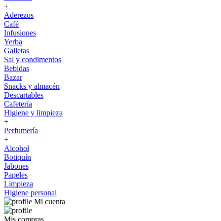
+
Aderezos
Café
Infusiones
Yerba
Galletas
Sal y condimentos
Bebidas
Bazar
Snacks y almacén
Descartables
Cafetería
Higiene y limpieza
+
Perfumería
+
Alcohol
Botiquín
Jabones
Papeles
Limpieza
Higiene personal
Mi cuenta
Mis compras