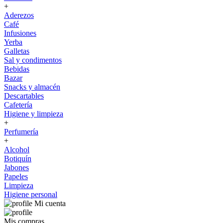
+
Aderezos
Café
Infusiones
Yerba
Galletas
Sal y condimentos
Bebidas
Bazar
Snacks y almacén
Descartables
Cafetería
Higiene y limpieza
+
Perfumería
+
Alcohol
Botiquín
Jabones
Papeles
Limpieza
Higiene personal
Mi cuenta
Mis compras