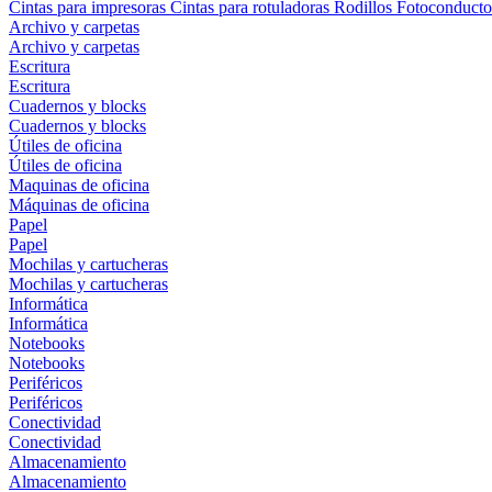
Cintas para impresoras
Cintas para rotuladoras
Rodillos
Fotoconducto
Archivo y carpetas
Archivo y carpetas
Escritura
Escritura
Cuadernos y blocks
Cuadernos y blocks
Útiles de oficina
Útiles de oficina
Maquinas de oficina
Máquinas de oficina
Papel
Papel
Mochilas y cartucheras
Mochilas y cartucheras
Informática
Informática
Notebooks
Notebooks
Periféricos
Periféricos
Conectividad
Conectividad
Almacenamiento
Almacenamiento