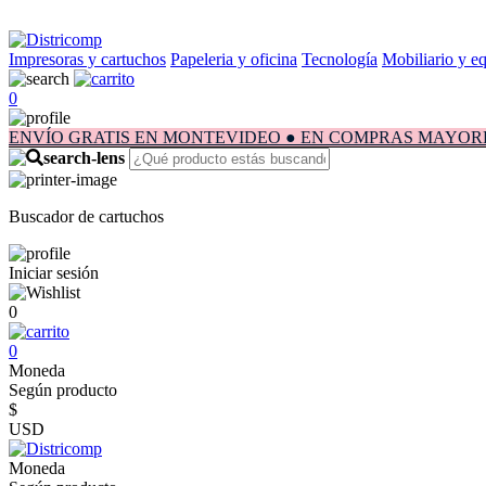
Impresoras y cartuchos
Papeleria y oficina
Tecnología
Mobiliario y e
0
ENVÍO GRATIS EN MONTEVIDEO ● EN COMPRAS MAYORES A $1.
Buscador de cartuchos
Iniciar sesión
0
0
Moneda
Según producto
$
USD
Moneda