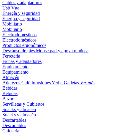
Cables y adaptadores
Usb
Vga
Energía y seguridad
Energía y seguridad
Mobiliario
Mobiliario
Electrodomésticos
Electrodomésticos
Productos ergonómicos
Descanso de pies
Mouse pad y apoya muñeca
Ferretería
Fichas y adaptadores
Equipamiento
Equipamiento
Almacén
Aderezos
Café
Infusiones
Yerba
Galletas
Ver más
Bebidas
Bebidas
Bazar
Servilletas y Cubiertos
Snacks y almacén
Snacks y almacén
Descartables
Descartables
Cafetería