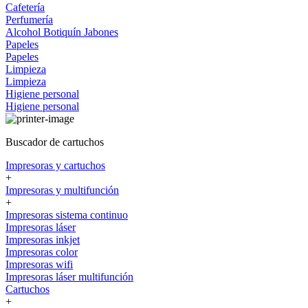
Cafetería
Perfumería
Alcohol
Botiquín
Jabones
Papeles
Papeles
Limpieza
Limpieza
Higiene personal
Higiene personal
Buscador de cartuchos
Impresoras y cartuchos
+
Impresoras y multifunción
+
Impresoras sistema continuo
Impresoras láser
Impresoras inkjet
Impresoras color
Impresoras wifi
Impresoras láser multifunción
Cartuchos
+