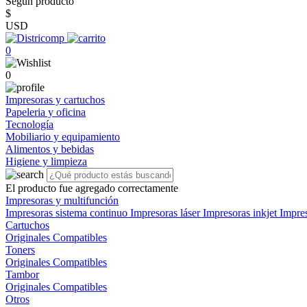
Según producto
$
USD
0
0
Impresoras y cartuchos
Papeleria y oficina
Tecnología
Mobiliario y equipamiento
Alimentos y bebidas
Higiene y limpieza
El producto fue agregado correctamente
Impresoras y multifunción
Impresoras sistema continuo
Impresoras láser
Impresoras inkjet
Impre
Cartuchos
Originales
Compatibles
Toners
Originales
Compatibles
Tambor
Originales
Compatibles
Otros