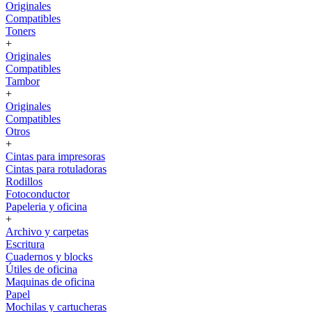
Originales
Compatibles
Toners
+
Originales
Compatibles
Tambor
+
Originales
Compatibles
Otros
+
Cintas para impresoras
Cintas para rotuladoras
Rodillos
Fotoconductor
Papeleria y oficina
+
Archivo y carpetas
Escritura
Cuadernos y blocks
Útiles de oficina
Maquinas de oficina
Papel
Mochilas y cartucheras