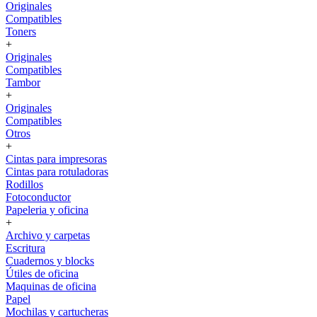
Originales
Compatibles
Toners
+
Originales
Compatibles
Tambor
+
Originales
Compatibles
Otros
+
Cintas para impresoras
Cintas para rotuladoras
Rodillos
Fotoconductor
Papeleria y oficina
+
Archivo y carpetas
Escritura
Cuadernos y blocks
Útiles de oficina
Maquinas de oficina
Papel
Mochilas y cartucheras