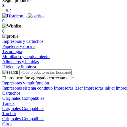
Según producto
$
USD
0
0
Impresoras y cartuchos
Papeleria y oficina
Tecnología
Mobiliario y equipamiento
Alimentos y bebidas
Higiene y limpieza
El producto fue agregado correctamente
Impresoras y multifunción
Impresoras sistema continuo
Impresoras láser
Impresoras inkjet
Impre
Cartuchos
Originales
Compatibles
Toners
Originales
Compatibles
Tambor
Originales
Compatibles
Otros