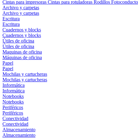
Cintas para impresoras
Cintas para rotuladoras
Rodillos
Fotoconducto
Archivo y carpetas
Archivo y carpetas
Escritura
Escritura
Cuadernos y blocks
Cuadernos y blocks
Útiles de oficina
Útiles de oficina
Maquinas de oficina
Máquinas de oficina
Papel
Papel
Mochilas y cartucheras
Mochilas y cartucheras
Informática
Informática
Notebooks
Notebooks
Periféricos
Periféricos
Conectividad
Conectividad
Almacenamiento
Almacenamiento