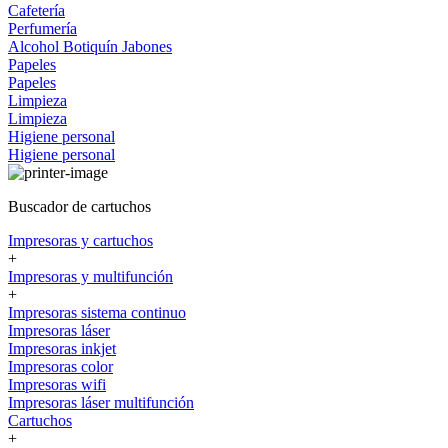
Cafetería
Perfumería
Alcohol
Botiquín
Jabones
Papeles
Papeles
Limpieza
Limpieza
Higiene personal
Higiene personal
Buscador de cartuchos
Impresoras y cartuchos
+
Impresoras y multifunción
+
Impresoras sistema continuo
Impresoras láser
Impresoras inkjet
Impresoras color
Impresoras wifi
Impresoras láser multifunción
Cartuchos
+