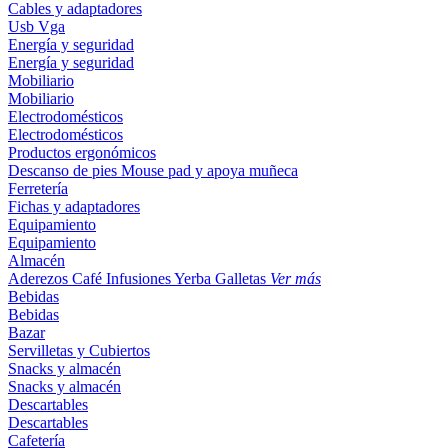
Cables y adaptadores
Usb
Vga
Energía y seguridad
Energía y seguridad
Mobiliario
Mobiliario
Electrodomésticos
Electrodomésticos
Productos ergonómicos
Descanso de pies
Mouse pad y apoya muñeca
Ferretería
Fichas y adaptadores
Equipamiento
Equipamiento
Almacén
Aderezos
Café
Infusiones
Yerba
Galletas
Ver más
Bebidas
Bebidas
Bazar
Servilletas y Cubiertos
Snacks y almacén
Snacks y almacén
Descartables
Descartables
Cafetería