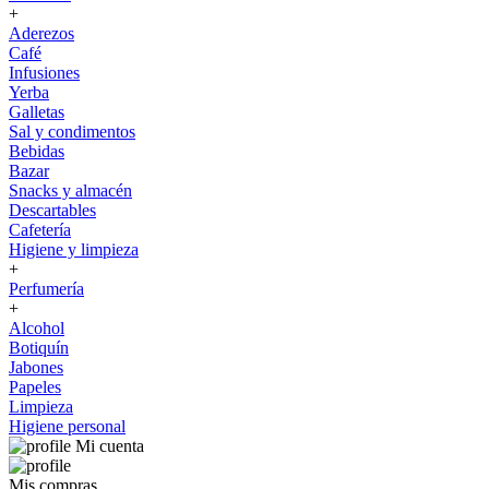
+
Aderezos
Café
Infusiones
Yerba
Galletas
Sal y condimentos
Bebidas
Bazar
Snacks y almacén
Descartables
Cafetería
Higiene y limpieza
+
Perfumería
+
Alcohol
Botiquín
Jabones
Papeles
Limpieza
Higiene personal
Mi cuenta
Mis compras