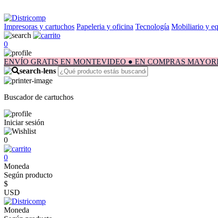
Impresoras y cartuchos
Papeleria y oficina
Tecnología
Mobiliario y e
0
ENVÍO GRATIS EN MONTEVIDEO ● EN COMPRAS MAYORES A $1.
Buscador de cartuchos
Iniciar sesión
0
0
Moneda
Según producto
$
USD
Moneda