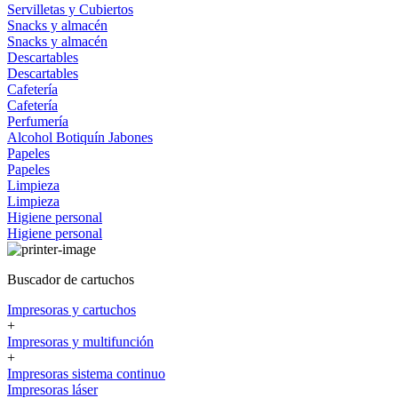
Servilletas y Cubiertos
Snacks y almacén
Snacks y almacén
Descartables
Descartables
Cafetería
Cafetería
Perfumería
Alcohol
Botiquín
Jabones
Papeles
Papeles
Limpieza
Limpieza
Higiene personal
Higiene personal
Buscador de cartuchos
Impresoras y cartuchos
+
Impresoras y multifunción
+
Impresoras sistema continuo
Impresoras láser