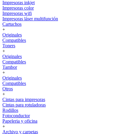
Impresoras inkjet
Impresoras color
Impresoras wifi
Impresoras láser multifunción
Cartuchos
+
Originales
Compatibles
Toners
+
Originales
Compatibles
Tambor
+
Originales
Compatibles
Otros
+
Cintas para impresoras
Cintas para rotuladoras
Rodillos
Fotoconductor
Papeleria y oficina
+
Archivo y carpetas