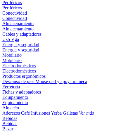
Periféricos
Periféricos
Conectividad
Conectividad
Almacenamiento
Almacenamiento
Cables y adaptadores
Usb
Vga
Energía y seguridad
Energía y seguridad
Mobiliario
Mobiliario
Electrodomésticos
Electrodomésticos
Productos ergonómicos
Descanso de pies
Mouse pad y apoya muñeca
Ferretería
Fichas y adaptadores
Equipamiento
Equipamiento
Almacén
Aderezos
Café
Infusiones
Yerba
Galletas
Ver más
Bebidas
Bebidas
Bazar