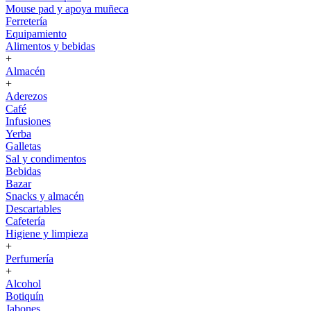
Mouse pad y apoya muñeca
Ferretería
Equipamiento
Alimentos y bebidas
+
Almacén
+
Aderezos
Café
Infusiones
Yerba
Galletas
Sal y condimentos
Bebidas
Bazar
Snacks y almacén
Descartables
Cafetería
Higiene y limpieza
+
Perfumería
+
Alcohol
Botiquín
Jabones