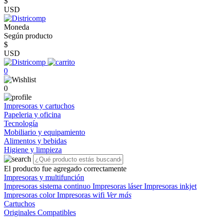
$
USD
Moneda
Según producto
$
USD
0
0
Impresoras y cartuchos
Papeleria y oficina
Tecnología
Mobiliario y equipamiento
Alimentos y bebidas
Higiene y limpieza
El producto fue agregado correctamente
Impresoras y multifunción
Impresoras sistema continuo
Impresoras láser
Impresoras inkjet
Impresoras color
Impresoras wifi
Ver más
Cartuchos
Originales
Compatibles