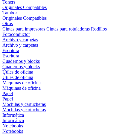
Toners
Originales
Compatibles
Tambor
Originales
Compatibles
Otros
Cintas para impresoras
Cintas para rotuladoras
Rodillos
Fotoconductor
Archivo y carpetas
Archivo y carpetas
Escritura
Escritura
Cuadernos y blocks
Cuadernos y blocks
Útiles de oficina
Útiles de oficina
Maquinas de oficina
Máquinas de oficina
Papel
Papel
Mochilas y cartucheras
Mochilas y cartucheras
Informática
Informática
Notebooks
Notebooks