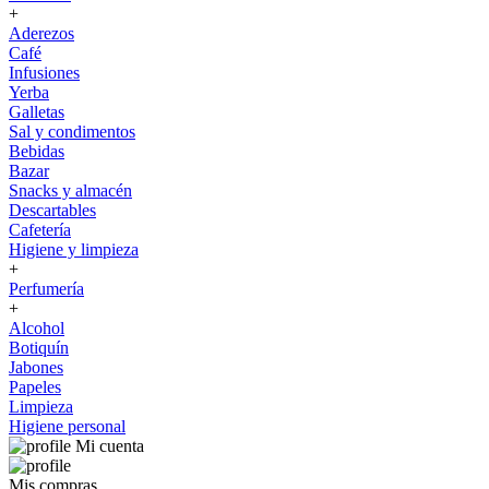
+
Aderezos
Café
Infusiones
Yerba
Galletas
Sal y condimentos
Bebidas
Bazar
Snacks y almacén
Descartables
Cafetería
Higiene y limpieza
+
Perfumería
+
Alcohol
Botiquín
Jabones
Papeles
Limpieza
Higiene personal
Mi cuenta
Mis compras