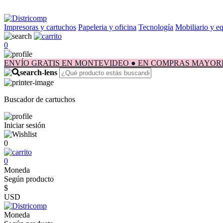
Impresoras y cartuchos
Papeleria y oficina
Tecnología
Mobiliario y e
0
ENVÍO GRATIS EN MONTEVIDEO ● EN COMPRAS MAYORES A $1.
Buscador de cartuchos
Iniciar sesión
0
0
Moneda
Según producto
$
USD
Moneda