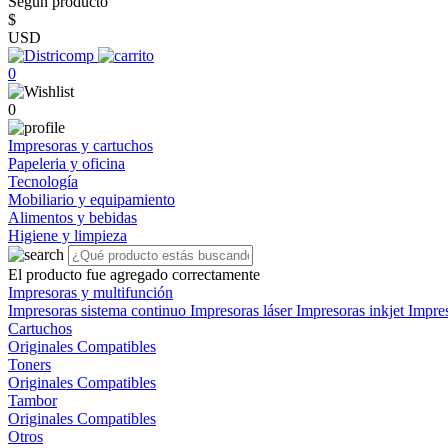
Según producto
$
USD
0
0
Impresoras y cartuchos
Papeleria y oficina
Tecnología
Mobiliario y equipamiento
Alimentos y bebidas
Higiene y limpieza
El producto fue agregado correctamente
Impresoras y multifunción
Impresoras sistema continuo
Impresoras láser
Impresoras inkjet
Impre
Cartuchos
Originales
Compatibles
Toners
Originales
Compatibles
Tambor
Originales
Compatibles
Otros