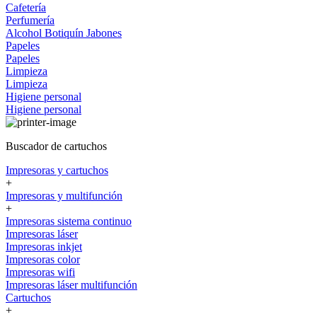
Cafetería
Perfumería
Alcohol
Botiquín
Jabones
Papeles
Papeles
Limpieza
Limpieza
Higiene personal
Higiene personal
Buscador de cartuchos
Impresoras y cartuchos
+
Impresoras y multifunción
+
Impresoras sistema continuo
Impresoras láser
Impresoras inkjet
Impresoras color
Impresoras wifi
Impresoras láser multifunción
Cartuchos
+