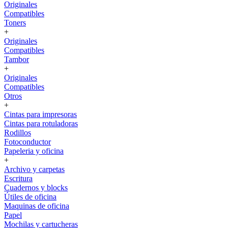
Originales
Compatibles
Toners
+
Originales
Compatibles
Tambor
+
Originales
Compatibles
Otros
+
Cintas para impresoras
Cintas para rotuladoras
Rodillos
Fotoconductor
Papeleria y oficina
+
Archivo y carpetas
Escritura
Cuadernos y blocks
Útiles de oficina
Maquinas de oficina
Papel
Mochilas y cartucheras