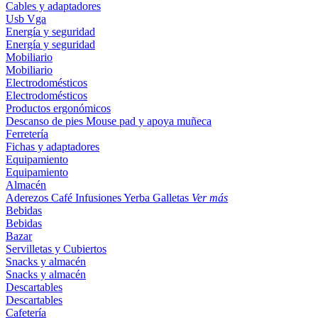
Cables y adaptadores
Usb
Vga
Energía y seguridad
Energía y seguridad
Mobiliario
Mobiliario
Electrodomésticos
Electrodomésticos
Productos ergonómicos
Descanso de pies
Mouse pad y apoya muñeca
Ferretería
Fichas y adaptadores
Equipamiento
Equipamiento
Almacén
Aderezos
Café
Infusiones
Yerba
Galletas
Ver más
Bebidas
Bebidas
Bazar
Servilletas y Cubiertos
Snacks y almacén
Snacks y almacén
Descartables
Descartables
Cafetería