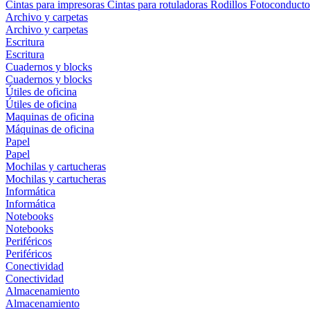
Cintas para impresoras
Cintas para rotuladoras
Rodillos
Fotoconducto
Archivo y carpetas
Archivo y carpetas
Escritura
Escritura
Cuadernos y blocks
Cuadernos y blocks
Útiles de oficina
Útiles de oficina
Maquinas de oficina
Máquinas de oficina
Papel
Papel
Mochilas y cartucheras
Mochilas y cartucheras
Informática
Informática
Notebooks
Notebooks
Periféricos
Periféricos
Conectividad
Conectividad
Almacenamiento
Almacenamiento