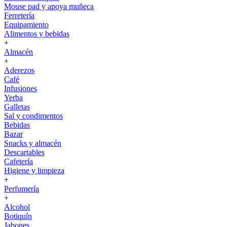
Mouse pad y apoya muñeca
Ferretería
Equipamiento
Alimentos y bebidas
+
Almacén
+
Aderezos
Café
Infusiones
Yerba
Galletas
Sal y condimentos
Bebidas
Bazar
Snacks y almacén
Descartables
Cafetería
Higiene y limpieza
+
Perfumería
+
Alcohol
Botiquín
Jabones