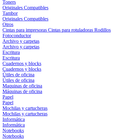
Toners
Originales
Compatibles
Tambor
Originales
Compatibles
Otros
Cintas para impresoras
Cintas para rotuladoras
Rodillos
Fotoconductor
Archivo y carpetas
Archivo y carpetas
Escritura
Escritura
Cuadernos y blocks
Cuadernos y blocks
Útiles de oficina
Útiles de oficina
Maquinas de oficina
Máquinas de oficina
Papel
Papel
Mochilas y cartucheras
Mochilas y cartucheras
Informática
Informática
Notebooks
Notebooks