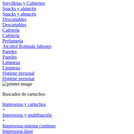
Servilletas y Cubiertos
Snacks y almacén
Snacks y almacén
Descartables
Descartables
Cafetería
Cafetería
Perfumería
Alcohol
Botiquín
Jabones
Papeles
Papeles
Limpieza
Limpieza
Higiene personal
Higiene personal
Buscador de cartuchos
Impresoras y cartuchos
+
Impresoras y multifunción
+
Impresoras sistema continuo
Impresoras láser