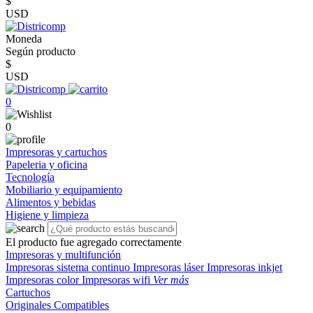
$
USD
Moneda
Según producto
$
USD
0
0
Impresoras y cartuchos
Papeleria y oficina
Tecnología
Mobiliario y equipamiento
Alimentos y bebidas
Higiene y limpieza
El producto fue agregado correctamente
Impresoras y multifunción
Impresoras sistema continuo
Impresoras láser
Impresoras inkjet
Impresoras color
Impresoras wifi
Ver más
Cartuchos
Originales
Compatibles