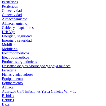
Periféricos
Periféricos
Conectividad
Conectividad
Almacenamiento
Almacenamiento
Cables y adaptadores
Usb
Vga
Energía y seguridad
Energía y seguridad
Mobiliario
Mobiliario
Electrodomésticos
Electrodomésticos
Productos ergonómicos
Descanso de pies
Mouse pad y apoya muñeca
Ferretería
Fichas y adaptadores
Equipamiento
Equipamiento
Almacén
Aderezos
Café
Infusiones
Yerba
Galletas
Ver más
Bebidas
Bebidas
Bazar