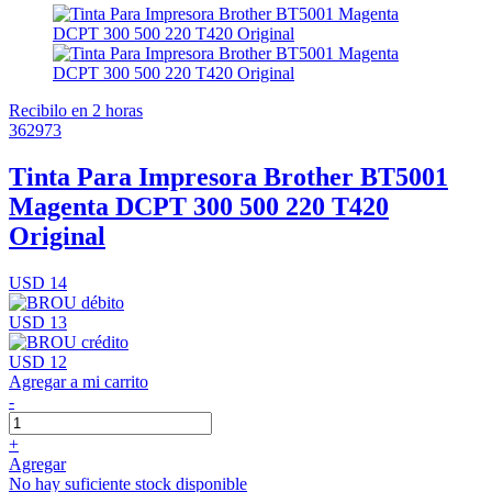
Recibilo en 2 horas
362973
Tinta Para Impresora Brother BT5001
Magenta DCPT 300 500 220 T420
Original
USD 14
USD 13
USD 12
Agregar a mi carrito
-
+
Agregar
No hay suficiente stock disponible