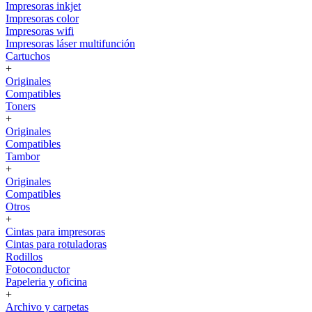
Impresoras inkjet
Impresoras color
Impresoras wifi
Impresoras láser multifunción
Cartuchos
+
Originales
Compatibles
Toners
+
Originales
Compatibles
Tambor
+
Originales
Compatibles
Otros
+
Cintas para impresoras
Cintas para rotuladoras
Rodillos
Fotoconductor
Papeleria y oficina
+
Archivo y carpetas