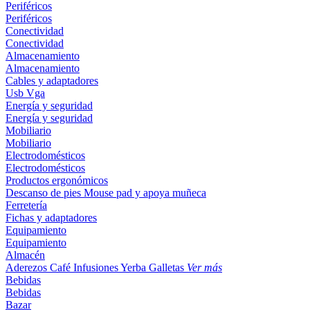
Periféricos
Periféricos
Conectividad
Conectividad
Almacenamiento
Almacenamiento
Cables y adaptadores
Usb
Vga
Energía y seguridad
Energía y seguridad
Mobiliario
Mobiliario
Electrodomésticos
Electrodomésticos
Productos ergonómicos
Descanso de pies
Mouse pad y apoya muñeca
Ferretería
Fichas y adaptadores
Equipamiento
Equipamiento
Almacén
Aderezos
Café
Infusiones
Yerba
Galletas
Ver más
Bebidas
Bebidas
Bazar