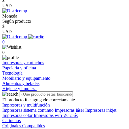
$
USD
Moneda
Según producto
$
USD
0
0
Impresoras y cartuchos
Papeleria y oficina
Tecnología
Mobiliario y equipamiento
Alimentos y bebidas
Higiene y limpieza
El producto fue agregado correctamente
Impresoras y multifunción
Impresoras sistema continuo
Impresoras láser
Impresoras inkjet
Impresoras color
Impresoras wifi
Ver más
Cartuchos
Originales
Compatibles