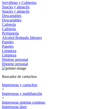
Servilletas y Cubiertos
Snacks y almacén
Snacks y almacén
Descartables
Descartables
Cafetería
Cafetería
Perfumería
Alcohol
Botiquín
Jabones
Papeles
Papeles
Limpieza
Limpieza
Higiene personal
Higiene personal
Buscador de cartuchos
Impresoras y cartuchos
+
Impresoras y multifunción
+
Impresoras sistema continuo
Impresoras láser