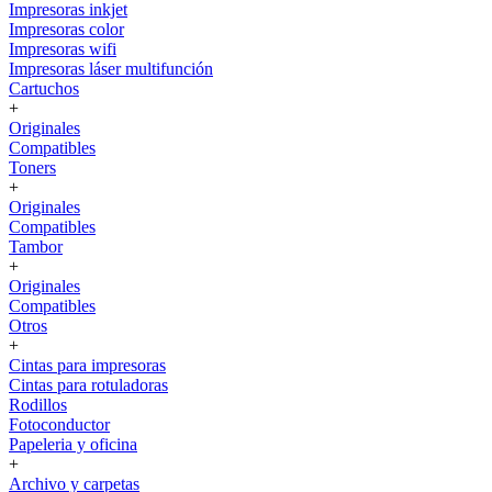
Impresoras inkjet
Impresoras color
Impresoras wifi
Impresoras láser multifunción
Cartuchos
+
Originales
Compatibles
Toners
+
Originales
Compatibles
Tambor
+
Originales
Compatibles
Otros
+
Cintas para impresoras
Cintas para rotuladoras
Rodillos
Fotoconductor
Papeleria y oficina
+
Archivo y carpetas