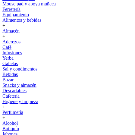
Mouse pad y apoya muñeca
Ferretería
Equipamiento
Alimentos y bebidas
+
Almacén
+
Aderezos
Café
Infusiones
Yerba
Galletas
Sal y condimentos
Bebidas
Bazar
Snacks y almacén
Descartables
Cafetería
Higiene y limpieza
+
Perfumería
+
Alcohol
Botiquín
Jabones