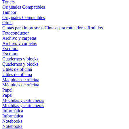
Toners
Originales
Compatibles
Tambor
Originales
Compatibles
Otros
Cintas para impresoras
Cintas para rotuladoras
Rodillos
Fotoconductor
Archivo y carpetas
Archivo y carpetas
Escritura
Escritura
Cuadernos y blocks
Cuadernos y blocks
Útiles de oficina
Útiles de oficina
Maquinas de oficina
Máquinas de oficina
Papel
Papel
Mochilas y cartucheras
Mochilas y cartucheras
Informática
Informática
Notebooks
Notebooks