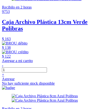
Recibilo en 2 horas
9753
Caja Archivo Plástica 13cm Verde
Polibras
$ 163
$ 138
$ 122
Agregar a mi carrito
-
+
Agregar
No hay suficiente stock disponible
Recibilo en 2 horas