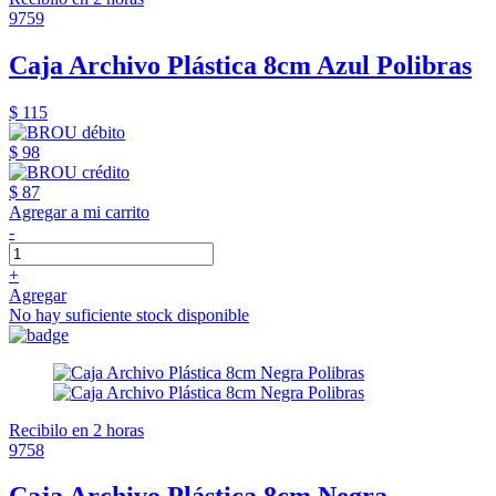
9759
Caja Archivo Plástica 8cm Azul Polibras
$ 115
$ 98
$ 87
Agregar a mi carrito
-
+
Agregar
No hay suficiente stock disponible
Recibilo en 2 horas
9758