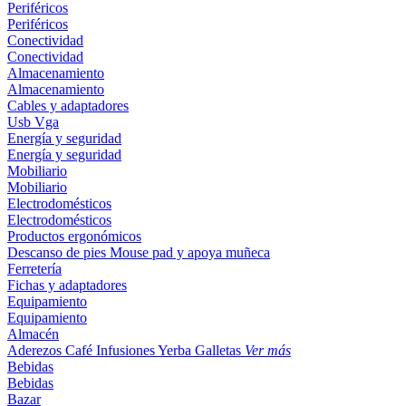
Periféricos
Periféricos
Conectividad
Conectividad
Almacenamiento
Almacenamiento
Cables y adaptadores
Usb
Vga
Energía y seguridad
Energía y seguridad
Mobiliario
Mobiliario
Electrodomésticos
Electrodomésticos
Productos ergonómicos
Descanso de pies
Mouse pad y apoya muñeca
Ferretería
Fichas y adaptadores
Equipamiento
Equipamiento
Almacén
Aderezos
Café
Infusiones
Yerba
Galletas
Ver más
Bebidas
Bebidas
Bazar