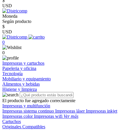
$
USD
Moneda
Según producto
$
USD
0
0
Impresoras y cartuchos
Papeleria y oficina
Tecnología
Mobiliario y equipamiento
Alimentos y bebidas
Higiene y limpieza
El producto fue agregado correctamente
Impresoras y multifunción
Impresoras sistema continuo
Impresoras láser
Impresoras inkjet
Impresoras color
Impresoras wifi
Ver más
Cartuchos
Originales
Compatibles