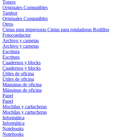
Toners
Originales
Compatibles
Tambor
Originales
Compatibles
Otros
Cintas para impresoras
Cintas para rotuladoras
Rodillos
Fotoconductor
Archivo y carpetas
Archivo y carpetas
Escritura
Escritura
Cuadernos y blocks
Cuadernos y blocks
Útiles de oficina
Útiles de oficina
Maquinas de oficina
Máquinas de oficina
Papel
Papel
Mochilas y cartucheras
Mochilas y cartucheras
Informática
Informática
Notebooks
Notebooks