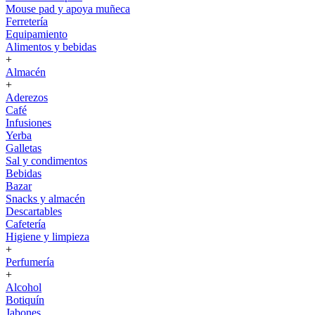
Mouse pad y apoya muñeca
Ferretería
Equipamiento
Alimentos y bebidas
+
Almacén
+
Aderezos
Café
Infusiones
Yerba
Galletas
Sal y condimentos
Bebidas
Bazar
Snacks y almacén
Descartables
Cafetería
Higiene y limpieza
+
Perfumería
+
Alcohol
Botiquín
Jabones