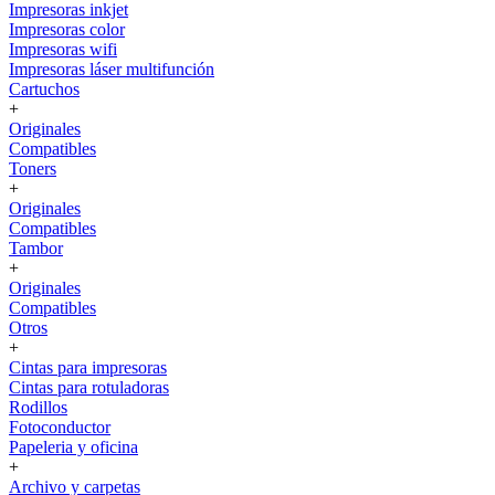
Impresoras inkjet
Impresoras color
Impresoras wifi
Impresoras láser multifunción
Cartuchos
+
Originales
Compatibles
Toners
+
Originales
Compatibles
Tambor
+
Originales
Compatibles
Otros
+
Cintas para impresoras
Cintas para rotuladoras
Rodillos
Fotoconductor
Papeleria y oficina
+
Archivo y carpetas