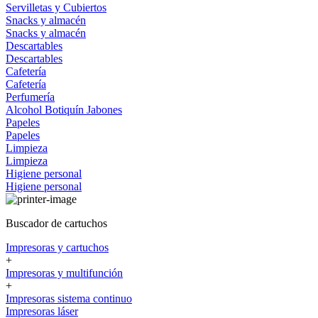
Servilletas y Cubiertos
Snacks y almacén
Snacks y almacén
Descartables
Descartables
Cafetería
Cafetería
Perfumería
Alcohol
Botiquín
Jabones
Papeles
Papeles
Limpieza
Limpieza
Higiene personal
Higiene personal
Buscador de cartuchos
Impresoras y cartuchos
+
Impresoras y multifunción
+
Impresoras sistema continuo
Impresoras láser