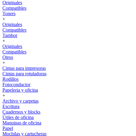
Originales
Compatibles
Toners
+
Originales
Compatibles
Tambor
+
Originales
Compatibles
Otros
+
Cintas para impresoras
Cintas para rotuladoras
Rodillos
Fotoconductor
Papeleria y oficina
+
Archivo y carpetas
Escritura
Cuadernos y blocks
Útiles de oficina
Maquinas de oficina
Papel
Mochilas y cartucheras