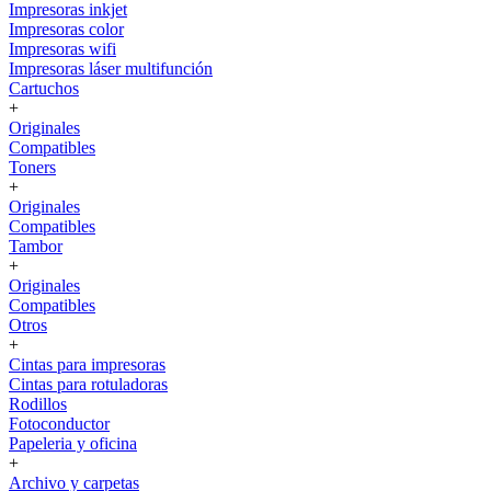
Impresoras inkjet
Impresoras color
Impresoras wifi
Impresoras láser multifunción
Cartuchos
+
Originales
Compatibles
Toners
+
Originales
Compatibles
Tambor
+
Originales
Compatibles
Otros
+
Cintas para impresoras
Cintas para rotuladoras
Rodillos
Fotoconductor
Papeleria y oficina
+
Archivo y carpetas