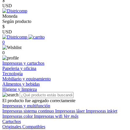
$
USD
Moneda
Según producto
$
USD
0
0
Impresoras y cartuchos
Papeleria y oficina
Tecnología
Mobiliario y equipamiento
Alimentos y bebidas
Higiene y limpieza
El producto fue agregado correctamente
Impresoras y multifunción
Impresoras sistema continuo
Impresoras láser
Impresoras inkjet
Impresoras color
Impresoras wifi
Ver más
Cartuchos
Originales
Compatibles