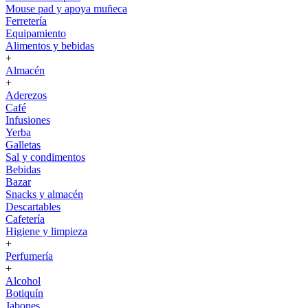
Mouse pad y apoya muñeca
Ferretería
Equipamiento
Alimentos y bebidas
+
Almacén
+
Aderezos
Café
Infusiones
Yerba
Galletas
Sal y condimentos
Bebidas
Bazar
Snacks y almacén
Descartables
Cafetería
Higiene y limpieza
+
Perfumería
+
Alcohol
Botiquín
Jabones