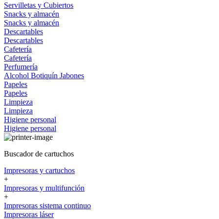
Servilletas y Cubiertos
Snacks y almacén
Snacks y almacén
Descartables
Descartables
Cafetería
Cafetería
Perfumería
Alcohol
Botiquín
Jabones
Papeles
Papeles
Limpieza
Limpieza
Higiene personal
Higiene personal
Buscador de cartuchos
Impresoras y cartuchos
+
Impresoras y multifunción
+
Impresoras sistema continuo
Impresoras láser