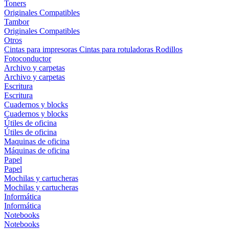
Toners
Originales
Compatibles
Tambor
Originales
Compatibles
Otros
Cintas para impresoras
Cintas para rotuladoras
Rodillos
Fotoconductor
Archivo y carpetas
Archivo y carpetas
Escritura
Escritura
Cuadernos y blocks
Cuadernos y blocks
Útiles de oficina
Útiles de oficina
Maquinas de oficina
Máquinas de oficina
Papel
Papel
Mochilas y cartucheras
Mochilas y cartucheras
Informática
Informática
Notebooks
Notebooks