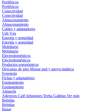
Periféricos
Periféricos
Conectividad
Conectividad
Almacenamiento
Almacenamiento
Cables y adaptadores
Usb
Vga
Energía y seguridad
Energía y seguridad
Mobiliario
Mobiliario
Electrodomésticos
Electrodomésticos
Productos ergonómicos
Descanso de pies
Mouse pad y apoya muñeca
Ferretería
Fichas y adaptadores
Equipamiento
Equipamiento
Almacén
Aderezos
Café
Infusiones
Yerba
Galletas
Ver más
Bebidas
Bebidas
Bazar