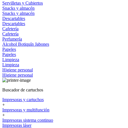
Servilletas y Cubiertos
Snacks y almacén
Snacks y almacén
Descartables
Descartables
Cafetería
Cafetería
Perfumería
Alcohol
Botiquín
Jabones
Papeles
Papeles
Limpieza
Limpieza
Higiene personal
Higiene personal
Buscador de cartuchos
Impresoras y cartuchos
+
Impresoras y multifunción
+
Impresoras sistema continuo
Impresoras láser