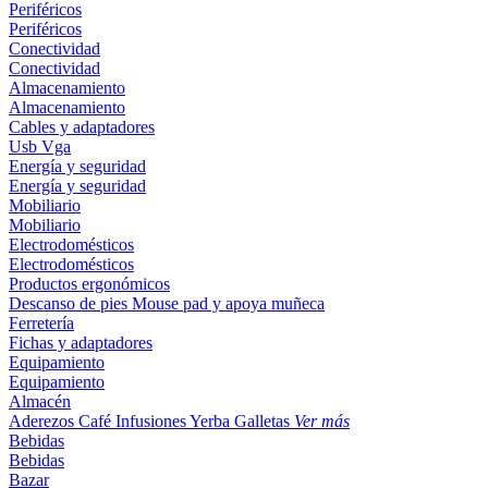
Periféricos
Periféricos
Conectividad
Conectividad
Almacenamiento
Almacenamiento
Cables y adaptadores
Usb
Vga
Energía y seguridad
Energía y seguridad
Mobiliario
Mobiliario
Electrodomésticos
Electrodomésticos
Productos ergonómicos
Descanso de pies
Mouse pad y apoya muñeca
Ferretería
Fichas y adaptadores
Equipamiento
Equipamiento
Almacén
Aderezos
Café
Infusiones
Yerba
Galletas
Ver más
Bebidas
Bebidas
Bazar