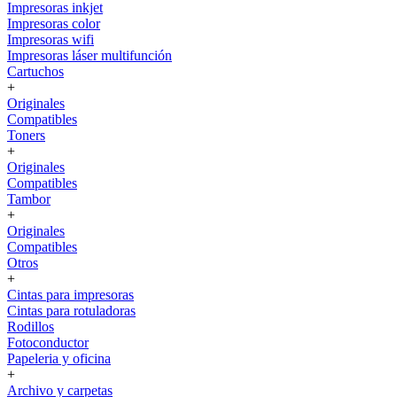
Impresoras inkjet
Impresoras color
Impresoras wifi
Impresoras láser multifunción
Cartuchos
+
Originales
Compatibles
Toners
+
Originales
Compatibles
Tambor
+
Originales
Compatibles
Otros
+
Cintas para impresoras
Cintas para rotuladoras
Rodillos
Fotoconductor
Papeleria y oficina
+
Archivo y carpetas