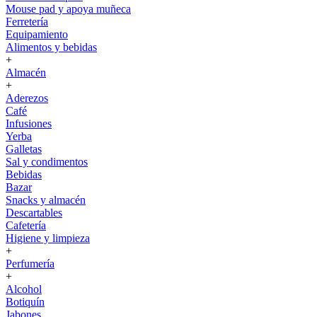
Mouse pad y apoya muñeca
Ferretería
Equipamiento
Alimentos y bebidas
+
Almacén
+
Aderezos
Café
Infusiones
Yerba
Galletas
Sal y condimentos
Bebidas
Bazar
Snacks y almacén
Descartables
Cafetería
Higiene y limpieza
+
Perfumería
+
Alcohol
Botiquín
Jabones