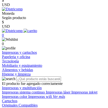
$
USD
Moneda
Según producto
$
USD
0
0
Impresoras y cartuchos
Papeleria y oficina
Tecnología
Mobiliario y equipamiento
Alimentos y bebidas
Higiene y limpieza
El producto fue agregado correctamente
Impresoras y multifunción
Impresoras sistema continuo
Impresoras láser
Impresoras inkjet
Impresoras color
Impresoras wifi
Ver más
Cartuchos
Originales
Compatibles