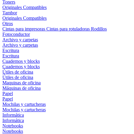
Toners
Originales
Compatibles
Tambor
Originales
Compatibles
Otros
Cintas para impresoras
Cintas para rotuladoras
Rodillos
Fotoconductor
Archivo y carpetas
Archivo y carpetas
Escritura
Escritura
Cuadernos y blocks
Cuadernos y blocks
Útiles de oficina
Útiles de oficina
Maquinas de oficina
Máquinas de oficina
Papel
Papel
Mochilas y cartucheras
Mochilas y cartucheras
Informática
Informática
Notebooks
Notebooks