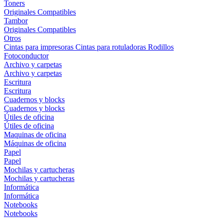
Toners
Originales
Compatibles
Tambor
Originales
Compatibles
Otros
Cintas para impresoras
Cintas para rotuladoras
Rodillos
Fotoconductor
Archivo y carpetas
Archivo y carpetas
Escritura
Escritura
Cuadernos y blocks
Cuadernos y blocks
Útiles de oficina
Útiles de oficina
Maquinas de oficina
Máquinas de oficina
Papel
Papel
Mochilas y cartucheras
Mochilas y cartucheras
Informática
Informática
Notebooks
Notebooks