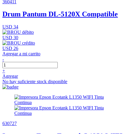
360411
Drum Pantum DL-5120X Compatible
USD 34
USD 30
USD 26
Agregar a mi carrito
-
+
Agregar
No hay suficiente stock disponible
630727