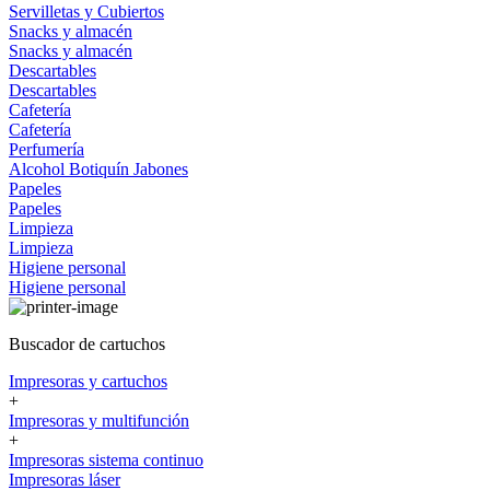
Servilletas y Cubiertos
Snacks y almacén
Snacks y almacén
Descartables
Descartables
Cafetería
Cafetería
Perfumería
Alcohol
Botiquín
Jabones
Papeles
Papeles
Limpieza
Limpieza
Higiene personal
Higiene personal
Buscador de cartuchos
Impresoras y cartuchos
+
Impresoras y multifunción
+
Impresoras sistema continuo
Impresoras láser