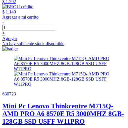
$ 1.292
$ 1.140
Agregar a mi carrito
-
+
Agregar
No hay suficiente stock disponible
630723
Mini Pc Lenovo Thinkcentre M715Q-
AMD PRO A6 8570E R5 3000MHZ 8GB-
128GB SSD USFF W11PRO