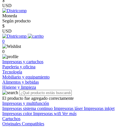
$
USD
Moneda
Según producto
$
USD
0
0
Impresoras y cartuchos
Papeleria y oficina
Tecnología
Mobiliario y equipamiento
Alimentos y bebidas
Higiene y limpieza
El producto fue agregado correctamente
Impresoras y multifunción
Impresoras sistema continuo
Impresoras láser
Impresoras inkjet
Impresoras color
Impresoras wifi
Ver más
Cartuchos
Originales
Compatibles