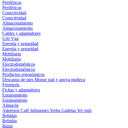
Periféricos
Periféricos
Conectividad
Conectividad
Almacenamiento
Almacenamiento
Cables y adaptadores
Usb
Vga
Energía y seguridad
Energía y seguridad
Mobiliario
Mobiliario
Electrodomésticos
Electrodomésticos
Productos ergonómicos
Descanso de pies
Mouse pad y apoya muñeca
Ferretería
Fichas y adaptadores
Equipamiento
Equipamiento
Almacén
Aderezos
Café
Infusiones
Yerba
Galletas
Ver más
Bebidas
Bebidas
Bazar