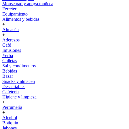
Mouse pad y apoya muñeca
Ferretería
Equipamiento
Alimentos y bebidas
+
Almacén
+
Aderezos
Café
Infusiones
Yerba
Galletas
Sal y condimentos
Bebidas
Bazar
Snacks y almacén
Descartables
Cafetería
Higiene y limpieza
+
Perfumería
+
Alcohol
Botiquín
Jabones