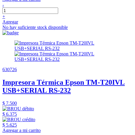
-
+
Agregar
No hay suficiente stock disponible
630726
Impresora Térmica Epson TM-T20IVL
USB+SERIAL RS-232
$ 7.500
$ 6.375
$ 5.625
Agregar a mi carrito