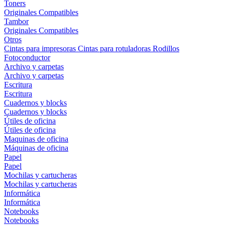
Toners
Originales
Compatibles
Tambor
Originales
Compatibles
Otros
Cintas para impresoras
Cintas para rotuladoras
Rodillos
Fotoconductor
Archivo y carpetas
Archivo y carpetas
Escritura
Escritura
Cuadernos y blocks
Cuadernos y blocks
Útiles de oficina
Útiles de oficina
Maquinas de oficina
Máquinas de oficina
Papel
Papel
Mochilas y cartucheras
Mochilas y cartucheras
Informática
Informática
Notebooks
Notebooks