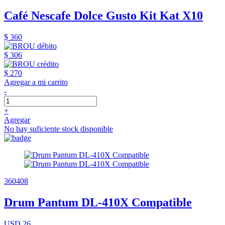
Café Nescafe Dolce Gusto Kit Kat X10
$ 360
$ 306
$ 270
Agregar a mi carrito
-
+
Agregar
No hay suficiente stock disponible
360408
Drum Pantum DL-410X Compatible
USD 26