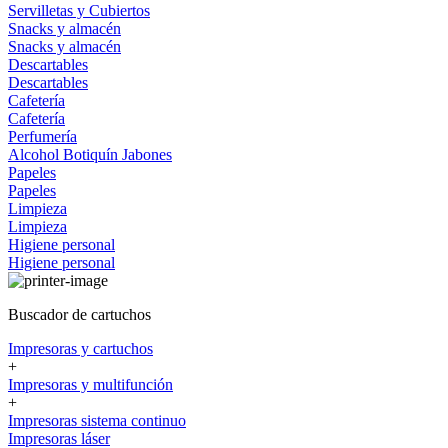
Servilletas y Cubiertos
Snacks y almacén
Snacks y almacén
Descartables
Descartables
Cafetería
Cafetería
Perfumería
Alcohol
Botiquín
Jabones
Papeles
Papeles
Limpieza
Limpieza
Higiene personal
Higiene personal
Buscador de cartuchos
Impresoras y cartuchos
+
Impresoras y multifunción
+
Impresoras sistema continuo
Impresoras láser