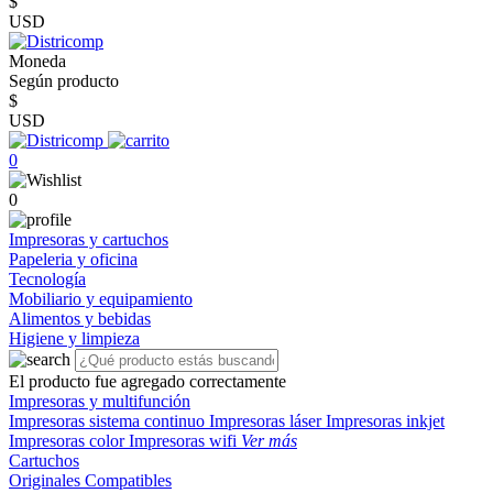
$
USD
Moneda
Según producto
$
USD
0
0
Impresoras y cartuchos
Papeleria y oficina
Tecnología
Mobiliario y equipamiento
Alimentos y bebidas
Higiene y limpieza
El producto fue agregado correctamente
Impresoras y multifunción
Impresoras sistema continuo
Impresoras láser
Impresoras inkjet
Impresoras color
Impresoras wifi
Ver más
Cartuchos
Originales
Compatibles