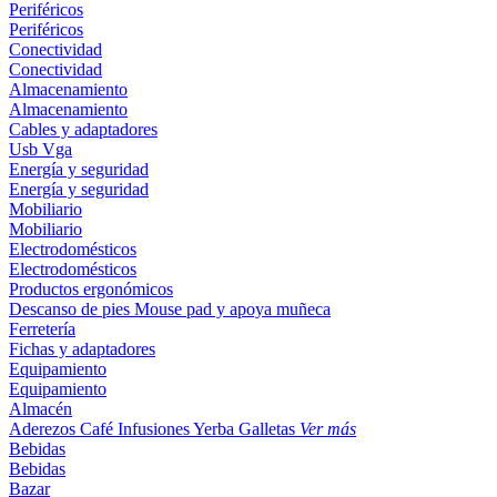
Periféricos
Periféricos
Conectividad
Conectividad
Almacenamiento
Almacenamiento
Cables y adaptadores
Usb
Vga
Energía y seguridad
Energía y seguridad
Mobiliario
Mobiliario
Electrodomésticos
Electrodomésticos
Productos ergonómicos
Descanso de pies
Mouse pad y apoya muñeca
Ferretería
Fichas y adaptadores
Equipamiento
Equipamiento
Almacén
Aderezos
Café
Infusiones
Yerba
Galletas
Ver más
Bebidas
Bebidas
Bazar