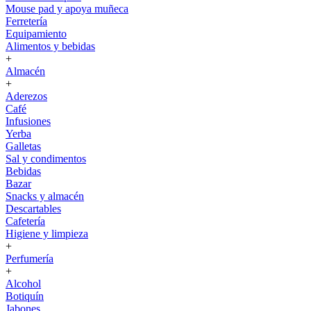
Mouse pad y apoya muñeca
Ferretería
Equipamiento
Alimentos y bebidas
+
Almacén
+
Aderezos
Café
Infusiones
Yerba
Galletas
Sal y condimentos
Bebidas
Bazar
Snacks y almacén
Descartables
Cafetería
Higiene y limpieza
+
Perfumería
+
Alcohol
Botiquín
Jabones