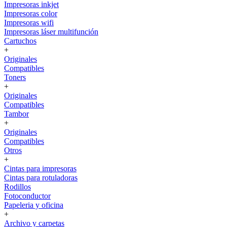
Impresoras inkjet
Impresoras color
Impresoras wifi
Impresoras láser multifunción
Cartuchos
+
Originales
Compatibles
Toners
+
Originales
Compatibles
Tambor
+
Originales
Compatibles
Otros
+
Cintas para impresoras
Cintas para rotuladoras
Rodillos
Fotoconductor
Papeleria y oficina
+
Archivo y carpetas