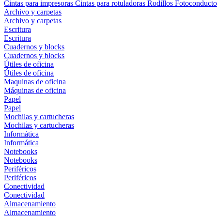
Cintas para impresoras
Cintas para rotuladoras
Rodillos
Fotoconducto
Archivo y carpetas
Archivo y carpetas
Escritura
Escritura
Cuadernos y blocks
Cuadernos y blocks
Útiles de oficina
Útiles de oficina
Maquinas de oficina
Máquinas de oficina
Papel
Papel
Mochilas y cartucheras
Mochilas y cartucheras
Informática
Informática
Notebooks
Notebooks
Periféricos
Periféricos
Conectividad
Conectividad
Almacenamiento
Almacenamiento