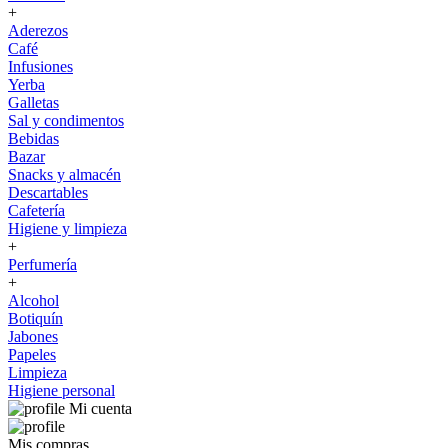
+
Aderezos
Café
Infusiones
Yerba
Galletas
Sal y condimentos
Bebidas
Bazar
Snacks y almacén
Descartables
Cafetería
Higiene y limpieza
+
Perfumería
+
Alcohol
Botiquín
Jabones
Papeles
Limpieza
Higiene personal
Mi cuenta
Mis compras