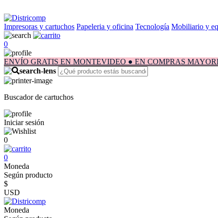
Impresoras y cartuchos
Papeleria y oficina
Tecnología
Mobiliario y e
0
ENVÍO GRATIS EN MONTEVIDEO ● EN COMPRAS MAYORES A $1.
Buscador de cartuchos
Iniciar sesión
0
0
Moneda
Según producto
$
USD
Moneda