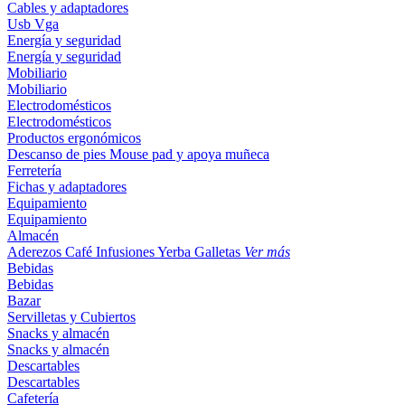
Cables y adaptadores
Usb
Vga
Energía y seguridad
Energía y seguridad
Mobiliario
Mobiliario
Electrodomésticos
Electrodomésticos
Productos ergonómicos
Descanso de pies
Mouse pad y apoya muñeca
Ferretería
Fichas y adaptadores
Equipamiento
Equipamiento
Almacén
Aderezos
Café
Infusiones
Yerba
Galletas
Ver más
Bebidas
Bebidas
Bazar
Servilletas y Cubiertos
Snacks y almacén
Snacks y almacén
Descartables
Descartables
Cafetería