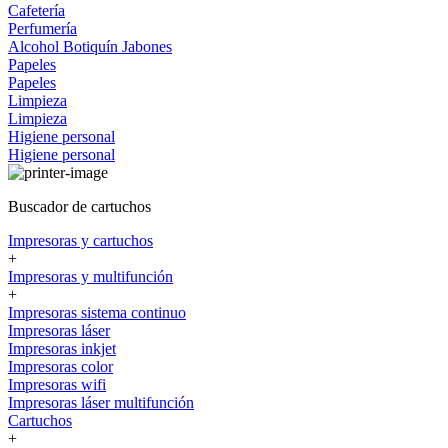
Cafetería
Perfumería
Alcohol
Botiquín
Jabones
Papeles
Papeles
Limpieza
Limpieza
Higiene personal
Higiene personal
Buscador de cartuchos
Impresoras y cartuchos
+
Impresoras y multifunción
+
Impresoras sistema continuo
Impresoras láser
Impresoras inkjet
Impresoras color
Impresoras wifi
Impresoras láser multifunción
Cartuchos
+