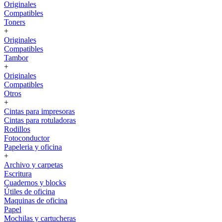
Originales
Compatibles
Toners
+
Originales
Compatibles
Tambor
+
Originales
Compatibles
Otros
+
Cintas para impresoras
Cintas para rotuladoras
Rodillos
Fotoconductor
Papeleria y oficina
+
Archivo y carpetas
Escritura
Cuadernos y blocks
Útiles de oficina
Maquinas de oficina
Papel
Mochilas y cartucheras