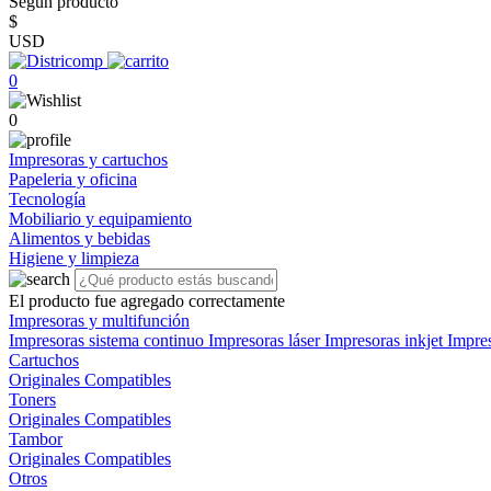
Según producto
$
USD
0
0
Impresoras y cartuchos
Papeleria y oficina
Tecnología
Mobiliario y equipamiento
Alimentos y bebidas
Higiene y limpieza
El producto fue agregado correctamente
Impresoras y multifunción
Impresoras sistema continuo
Impresoras láser
Impresoras inkjet
Impre
Cartuchos
Originales
Compatibles
Toners
Originales
Compatibles
Tambor
Originales
Compatibles
Otros