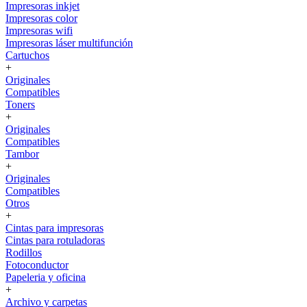
Impresoras inkjet
Impresoras color
Impresoras wifi
Impresoras láser multifunción
Cartuchos
+
Originales
Compatibles
Toners
+
Originales
Compatibles
Tambor
+
Originales
Compatibles
Otros
+
Cintas para impresoras
Cintas para rotuladoras
Rodillos
Fotoconductor
Papeleria y oficina
+
Archivo y carpetas