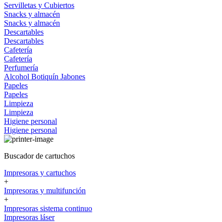
Servilletas y Cubiertos
Snacks y almacén
Snacks y almacén
Descartables
Descartables
Cafetería
Cafetería
Perfumería
Alcohol
Botiquín
Jabones
Papeles
Papeles
Limpieza
Limpieza
Higiene personal
Higiene personal
Buscador de cartuchos
Impresoras y cartuchos
+
Impresoras y multifunción
+
Impresoras sistema continuo
Impresoras láser