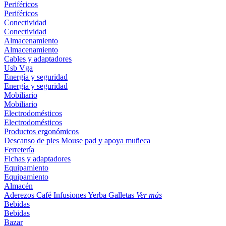
Periféricos
Periféricos
Conectividad
Conectividad
Almacenamiento
Almacenamiento
Cables y adaptadores
Usb
Vga
Energía y seguridad
Energía y seguridad
Mobiliario
Mobiliario
Electrodomésticos
Electrodomésticos
Productos ergonómicos
Descanso de pies
Mouse pad y apoya muñeca
Ferretería
Fichas y adaptadores
Equipamiento
Equipamiento
Almacén
Aderezos
Café
Infusiones
Yerba
Galletas
Ver más
Bebidas
Bebidas
Bazar