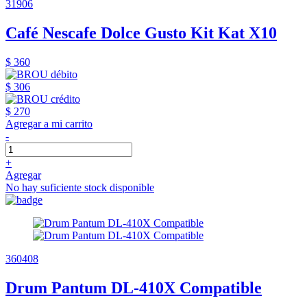
31906
Café Nescafe Dolce Gusto Kit Kat X10
$ 360
$ 306
$ 270
Agregar a mi carrito
-
+
Agregar
No hay suficiente stock disponible
360408
Drum Pantum DL-410X Compatible