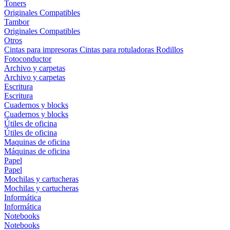
Toners
Originales
Compatibles
Tambor
Originales
Compatibles
Otros
Cintas para impresoras
Cintas para rotuladoras
Rodillos
Fotoconductor
Archivo y carpetas
Archivo y carpetas
Escritura
Escritura
Cuadernos y blocks
Cuadernos y blocks
Útiles de oficina
Útiles de oficina
Maquinas de oficina
Máquinas de oficina
Papel
Papel
Mochilas y cartucheras
Mochilas y cartucheras
Informática
Informática
Notebooks
Notebooks