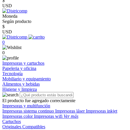
$
USD
Moneda
Según producto
$
USD
0
0
Impresoras y cartuchos
Papeleria y oficina
Tecnología
Mobiliario y equipamiento
Alimentos y bebidas
Higiene y limpieza
El producto fue agregado correctamente
Impresoras y multifunción
Impresoras sistema continuo
Impresoras láser
Impresoras inkjet
Impresoras color
Impresoras wifi
Ver más
Cartuchos
Originales
Compatibles