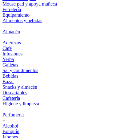
Mouse pad y apoya muñeca
Ferretería
Equipamiento
Alimentos y bebidas
+
Almacén
+
Aderezos
Café
Infusiones
Yerba
Galletas
Sal y condimentos
Bebidas
Bazar
Snacks y almacén
Descartables
Cafetería
Higiene y limpieza
+
Perfumería
+
Alcohol
Botiquín
Jabones